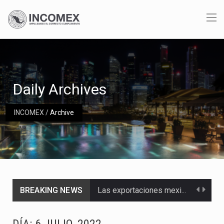
Daily Archives
INCOMEX
/
Archive
BREAKING NEWS
Las exportaciones mexicanas de vehículos ligeros disminuyeron 9.67 % en julio a tasa anual, alcanzando…
En el primer semestre de 2026, el Servicio de Administración Tributaria (SAT) cobró un total…