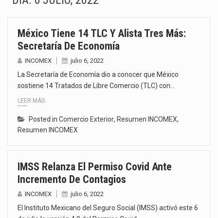
DÍA:
6 JULIO, 2022
La Coalition for a Prosperous America (CPA) solicitó al gobierno de Estados Unidos mantener e…
México Tiene 14 TLC Y Alista Tres Más:
Solo el 17.8 % de las empresas en México se considera totalmente preparada para la…
Secretaría De Economía
Ante la suspensión temporal de las inspecciones sanitarias del Departamento de Agricultura de Estados Unidos…
INCOMEX
julio 6, 2022
La Secretaría de Economía dio a conocer que México
Los créditos fiscales determinados a empresas IMMEX rara vez nacen de una interpretación equivocada de…
sostiene 14 Tratados de Libre Comercio (TLC) con…
LEER MÁS
La industria automotriz mexicana concentra más de la mitad de las quejas bajo el Mecanismo…
Posted in
Comercio Exterior
,
Resumen INCOMEX
,
La inversión fija bruta en México registró un aumento de 1.1% interanual en mayo de…
Resumen INCOMEX
El gobierno de Estados Unidos anunciará un arancel del 15 % sobre los productos fabricados…
IMSS Relanza El Permiso Covid Ante
El Departamento de Agricultura de Estados Unidos (USDA) suspendió el 5 de agosto de 2026…
Incremento De Contagios
INCOMEX
julio 6, 2022
El Instituto Mexicano del Seguro Social (IMSS) activó este 6