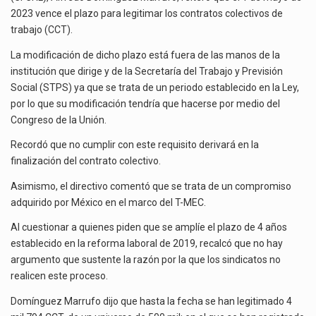
DE
2023 vence el plazo para legitimar los contratos colectivos de
Ante la suspensión temporal de las inspecciones sanitarias del Departamento de Agricultura de Estados Unidos…
CCT
trabajo (CCT).
La modificación de dicho plazo está fuera de las manos de la
Los créditos fiscales determinados a empresas IMMEX rara vez nacen de una interpretación equivocada de…
institución que dirige y de la Secretaría del Trabajo y Previsión
Social (STPS) ya que se trata de un periodo establecido en la Ley,
por lo que su modificación tendría que hacerse por medio del
Congreso de la Unión.
Recordó que no cumplir con este requisito derivará en la
finalización del contrato colectivo.
Asimismo, el directivo comentó que se trata de un compromiso
adquirido por México en el marco del T-MEC.
Al cuestionar a quienes piden que se amplíe el plazo de 4 años
establecido en la reforma laboral de 2019, recalcó que no hay
argumento que sustente la razón por la que los sindicatos no
realicen este proceso.
Domínguez Marrufo dijo que hasta la fecha se han legitimado 4