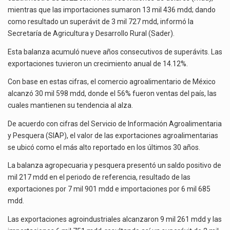
La inversión fija bruta en México registró un aumento de 1.1% interanual en mayo de…
mientras que las importaciones sumaron 13 mil 436 mdd; dando
como resultado un superávit de 3 mil 727 mdd, informó la
El gobierno de Estados Unidos anunciará un arancel del 15 % sobre los productos fabricados…
Secretaría de Agricultura y Desarrollo Rural (Sader).
El Departamento de Agricultura de Estados Unidos (USDA) suspendió el 5 de agosto de 2026…
Esta balanza acumuló nueve años consecutivos de superávits. Las
exportaciones tuvieron un crecimiento anual de 14.12%.
Con base en estas cifras, el comercio agroalimentario de México
alcanzó 30 mil 598 mdd, donde el 56% fueron ventas del país, las
cuales mantienen su tendencia al alza.
De acuerdo con cifras del Servicio de Información Agroalimentaria
y Pesquera (SIAP), el valor de las exportaciones agroalimentarias
se ubicó como el más alto reportado en los últimos 30 años.
La balanza agropecuaria y pesquera presentó un saldo positivo de
mil 217 mdd en el periodo de referencia, resultado de las
exportaciones por 7 mil 901 mdd e importaciones por 6 mil 685
mdd.
Las exportaciones agroindustriales alcanzaron 9 mil 261 mdd y las