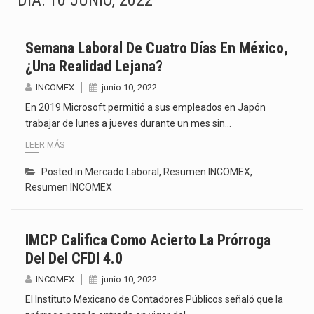
DÍA:
10 JUNIO, 2022
La Coalition for a Prosperous America (CPA) solicitó al gobierno de Estados Unidos mantener e…
Semana Laboral De Cuatro Días En México,
Solo el 17.8 % de las empresas en México se considera totalmente preparada para la…
¿una Realidad Lejana?
Ante la suspensión temporal de las inspecciones sanitarias del Departamento de Agricultura de Estados Unidos…
INCOMEX
junio 10, 2022
En 2019 Microsoft permitió a sus empleados en Japón
Los créditos fiscales determinados a empresas IMMEX rara vez nacen de una interpretación equivocada de…
trabajar de lunes a jueves durante un mes sin…
LEER MÁS
La industria automotriz mexicana concentra más de la mitad de las quejas bajo el Mecanismo…
Posted in
Mercado Laboral
,
Resumen INCOMEX
,
La inversión fija bruta en México registró un aumento de 1.1% interanual en mayo de…
Resumen INCOMEX
El gobierno de Estados Unidos anunciará un arancel del 15 % sobre los productos fabricados…
IMCP Califica Como Acierto La Prórroga
El Departamento de Agricultura de Estados Unidos (USDA) suspendió el 5 de agosto de 2026…
Del Del CFDI 4.0
INCOMEX
junio 10, 2022
El Instituto Mexicano de Contadores Públicos señaló que la