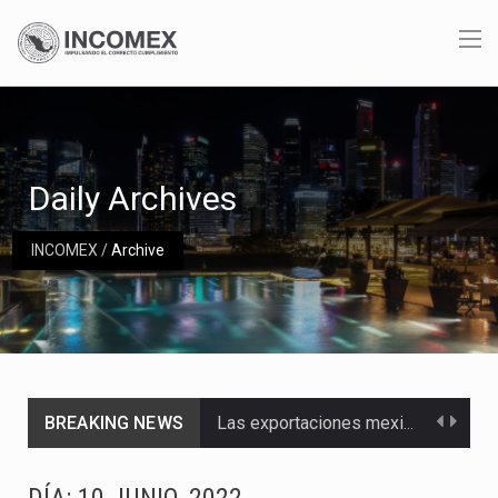
Daily Archives
INCOMEX
/
Archive
BREAKING NEWS
Las exportaciones mexicanas de vehículos ligeros disminuyeron 9.67 % en julio a tasa anual, alcanzando…
En el primer semestre de 2026, el Servicio de Administración Tributaria (SAT) cobró un total…