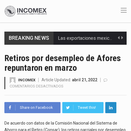
BREAKING NEWS
Las exportaciones mexicanas de vehículos ligeros disminuyeron 9.67 % en julio a tasa anual, alcanzando…
En el primer semestre de 2026, el Servicio de Administración Tributaria (SAT) cobró un total…
Retiros por desempleo de Afores
repuntaron en marzo
La Coalition for a Prosperous America (CPA) solicitó al gobierno de Estados Unidos mantener e…
Solo el 17.8 % de las empresas en México se considera totalmente preparada para la…
Article Updated:
abril 21, 2022
INCOMEX
EN
COMENTARIOS DESACTIVADOS
RETIROS
Ante la suspensión temporal de las inspecciones sanitarias del Departamento de Agricultura de Estados Unidos…
POR
DESEMPLEO
Los créditos fiscales determinados a empresas IMMEX rara vez nacen de una interpretación equivocada de…
Share on Facebook
Tweet this!
DE
AFORES
La industria automotriz mexicana concentra más de la mitad de las quejas bajo el Mecanismo…
REPUNTARON
De acuerdo con datos de la Comisión Nacional del Sistema de
EN
Ahorro para el Retiro (Consar), los retiros parciales por desempleo