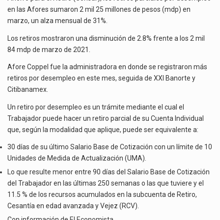
La inversión fija bruta en México registró un aumento de 1.1% interanual en mayo de…
MARZO
en las Afores sumaron 2 mil 25 millones de pesos (mdp) en
marzo, un alza mensual de 31%.
El gobierno de Estados Unidos anunciará un arancel del 15 % sobre los productos fabricados…
Los retiros mostraron una disminución de 2.8% frente a los 2 mil
El Departamento de Agricultura de Estados Unidos (USDA) suspendió el 5 de agosto de 2026…
84 mdp de marzo de 2021.
Afore Coppel fue la administradora en donde se registraron más
retiros por desempleo en este mes, seguida de XXI Banorte y
Citibanamex.
Un retiro por desempleo es un trámite mediante el cual el
Trabajador puede hacer un retiro parcial de su Cuenta Individual
que, según la modalidad que aplique, puede ser equivalente a:
30 días de su último Salario Base de Cotización con un límite de 10
Unidades de Medida de Actualización (UMA).
Lo que resulte menor entre 90 días del Salario Base de Cotización
del Trabajador en las últimas 250 semanas o las que tuviere y el
11.5 % de los recursos acumulados en la subcuenta de Retiro,
Cesantía en edad avanzada y Vejez (RCV).
Con información de
El Economista
.