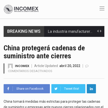
La industria manufacturera de exportación afiliada a Index en Nuevo León ha alcanzado hasta 10%…
BREAKING NEWS
Las métricas tradicionales de los parques industriales —absorción, ocupación y metros cuadrados desarrollados— resultan insuficientes…
El superávit comercial de México con Estados Unidos alcanzó 102,581 millones de dólares (mdd) en…
China protegerá cadenas de
suministro ante cierres
El Tribunal Federal de Justicia Administrativa (TFJA), a través de su Segunda Sala Regional en…
El Gobierno de Estados Unidos ha procesado la devolución de aproximadamente 100,000 millones de dólares…
Article Updated:
abril 20, 2022
INCOMEX
EN
COMENTARIOS DESACTIVADOS
CHINA
El mercado laboral mexicano muestra un proceso de precarización sin señales de mejora, según el…
PROTEGERÁ
CADENAS
La Cámara Minera de México (Camimex) proyecta una inversión total de 6,402.2 millones de dólares…
Share on Facebook
Tweet this!
DE
SUMINISTRO
El secretario de Economía de México, Marcelo Ebrard Casaubon, sostuvo una reunión de trabajo con…
ANTE
China tomará medidas más estrictas para proteger las cadenas
CIERRES
de suministro y empresas ante nuevos cierres relacionados con el