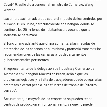
La reforma que reduce la jornada laboral a 40 horas semanales omitió precisar su aplicación…
Covid-19, así lo dio a conocer el ministro de Comercio, Wang
Wentao.
El gobierno federal creó mediante decreto la Oficina Presidencial para la Promoción de Inversiones, instancia…
Las empresas han advertido sobre el impacto de los controles por
el Covid-19 en China, particularmente en Shanghái donde se
confinó a los 25 millones de habitantes provocando que la
industria se paralizara.
El funcionario adelantó que China aumentará las medidas de
protección de las cadenas de suministro y prometió transmitir las
recomendaciones de las cámaras a los departamentos
gubernamentales pertinentes.
El representante de la delegación de Industria y Comercio de
Alemania en Shanghái, Maximilian Butek, señaló que los
problemas logísticos y la falta de trabajadores puede obligar a las
empresas a cerrar pese a los esfuerzos de trabajo de “circuito
cerrado”.
Actualmente, la mayoría de las empresas no pueden tener
centros de producción en funcionamiento, ya que no pueden