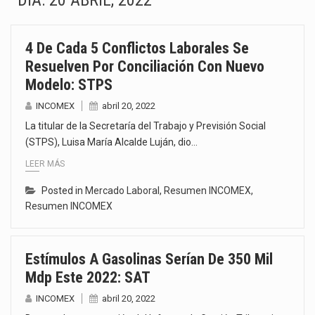
DÍA:
20 ABRIL, 2022
La Coalition for a Prosperous America (CPA) solicitó al gobierno de Estados Unidos mantener e…
4 De Cada 5 Conflictos Laborales Se
Solo el 17.8 % de las empresas en México se considera totalmente preparada para la…
Resuelven Por Conciliación Con Nuevo
Modelo: STPS
Ante la suspensión temporal de las inspecciones sanitarias del Departamento de Agricultura de Estados Unidos…
INCOMEX
abril 20, 2022
Los créditos fiscales determinados a empresas IMMEX rara vez nacen de una interpretación equivocada de…
La titular de la Secretaría del Trabajo y Previsión Social
(STPS), Luisa María Alcalde Luján, dio…
La industria automotriz mexicana concentra más de la mitad de las quejas bajo el Mecanismo…
LEER MÁS
La inversión fija bruta en México registró un aumento de 1.1% interanual en mayo de…
Posted in
Mercado Laboral
,
Resumen INCOMEX
,
Resumen INCOMEX
El gobierno de Estados Unidos anunciará un arancel del 15 % sobre los productos fabricados…
El Departamento de Agricultura de Estados Unidos (USDA) suspendió el 5 de agosto de 2026…
Estímulos A Gasolinas Serían De 350 Mil
Mdp Este 2022: SAT
INCOMEX
abril 20, 2022