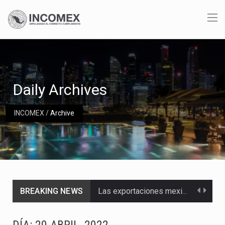
Daily Archives
INCOMEX
/
Archive
BREAKING NEWS
Las exportaciones mexicanas de vehículos ligeros disminuyeron 9.67 % en julio a tasa anual, alcanzando…
En el primer semestre de 2026, el Servicio de Administración Tributaria (SAT) cobró un total…