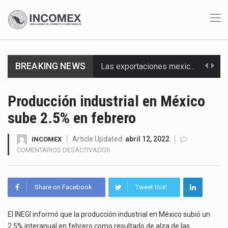
BREAKING NEWS
Las exportaciones mexicanas de vehículos ligeros disminuyeron 9.67 % en julio a tasa anual, alcanzando…
En el primer semestre de 2026, el Servicio de Administración Tributaria (SAT) cobró un total…
Producción industrial en México
sube 2.5% en febrero
La Coalition for a Prosperous America (CPA) solicitó al gobierno de Estados Unidos mantener e…
Solo el 17.8 % de las empresas en México se considera totalmente preparada para la…
Article Updated:
abril 12, 2022
INCOMEX
EN
COMENTARIOS DESACTIVADOS
PRODUCCIÓN
Ante la suspensión temporal de las inspecciones sanitarias del Departamento de Agricultura de Estados Unidos…
INDUSTRIAL
EN
Los créditos fiscales determinados a empresas IMMEX rara vez nacen de una interpretación equivocada de…
Share on Facebook
Tweet this!
MÉXICO
SUBE
La industria automotriz mexicana concentra más de la mitad de las quejas bajo el Mecanismo…
2.5%
El INEGI informó que la producción industrial en México subió un
EN
2.5% interanual en febrero como resultado de alza de las