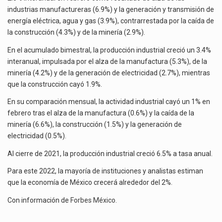
La inversión fija bruta en México registró un aumento de 1.1% interanual en mayo de…
FEBRERO
industrias manufactureras (6.9%) y la generación y transmisión de
energía eléctrica, agua y gas (3.9%), contrarrestada por la caída de
El gobierno de Estados Unidos anunciará un arancel del 15 % sobre los productos fabricados…
la construcción (4.3%) y de la minería (2.9%).
El Departamento de Agricultura de Estados Unidos (USDA) suspendió el 5 de agosto de 2026…
En el acumulado bimestral, la producción industrial creció un 3.4%
interanual, impulsada por el alza de la manufactura (5.3%), de la
minería (4.2%) y de la generación de electricidad (2.7%), mientras
que la construcción cayó 1.9%.
En su comparación mensual, la actividad industrial cayó un 1% en
febrero tras el alza de la manufactura (0.6%) y la caída de la
minería (6.6%), la construcción (1.5%) y la generación de
electricidad (0.5%).
Al cierre de 2021, la producción industrial creció 6.5% a tasa anual.
Para este 2022, la mayoría de instituciones y analistas estiman
que la economía de México crecerá alrededor del 2%.
Con información de
Forbes México
.