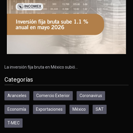
La inversión fija bruta en México subió…
Categorías
Aranceles
Comercio Exterior
Coronavirus
Economía
Exportaciones
México
SAT
T-MEC