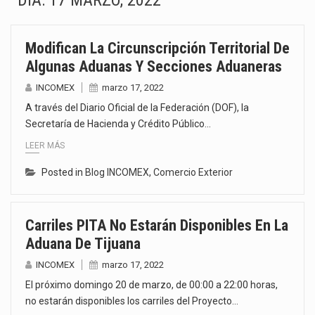
DÍA:
17 MARZO, 2022
La Coalition for a Prosperous America (CPA) solicitó al gobierno de Estados Unidos mantener e…
Modifican La Circunscripción Territorial De
Solo el 17.8 % de las empresas en México se considera totalmente preparada para la…
Algunas Aduanas Y Secciones Aduaneras
Ante la suspensión temporal de las inspecciones sanitarias del Departamento de Agricultura de Estados Unidos…
INCOMEX
marzo 17, 2022
A través del Diario Oficial de la Federación (DOF), la
Los créditos fiscales determinados a empresas IMMEX rara vez nacen de una interpretación equivocada de…
Secretaría de Hacienda y Crédito Público…
LEER MÁS
La industria automotriz mexicana concentra más de la mitad de las quejas bajo el Mecanismo…
Posted in
Blog INCOMEX
,
Comercio Exterior
La inversión fija bruta en México registró un aumento de 1.1% interanual en mayo de…
El gobierno de Estados Unidos anunciará un arancel del 15 % sobre los productos fabricados…
Carriles PITA No Estarán Disponibles En La
Aduana De Tijuana
El Departamento de Agricultura de Estados Unidos (USDA) suspendió el 5 de agosto de 2026…
INCOMEX
marzo 17, 2022
El próximo domingo 20 de marzo, de 00:00 a 22:00 horas,
no estarán disponibles los carriles del Proyecto…