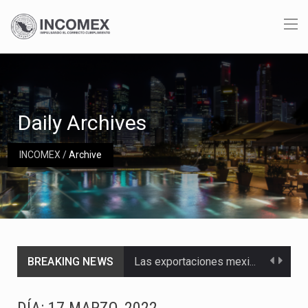
Daily Archives
INCOMEX
/
Archive
BREAKING NEWS
Las exportaciones mexicanas de vehículos ligeros disminuyeron 9.67 % en julio a tasa anual, alcanzando…
En el primer semestre de 2026, el Servicio de Administración Tributaria (SAT) cobró un total…