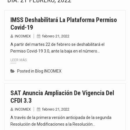
DÍA:
21 FEBRERO, 2022
La Coalition for a Prosperous America (CPA) solicitó al gobierno de Estados Unidos mantener e…
IMSS Deshabilitará La Plataforma Permiso
Solo el 17.8 % de las empresas en México se considera totalmente preparada para la…
Covid-19
Ante la suspensión temporal de las inspecciones sanitarias del Departamento de Agricultura de Estados Unidos…
INCOMEX
febrero 21, 2022
A partir del martes 22 de febrero se deshabilitará el
Los créditos fiscales determinados a empresas IMMEX rara vez nacen de una interpretación equivocada de…
Permiso Covid-19 3.0, ante la baja en el número…
LEER MÁS
La industria automotriz mexicana concentra más de la mitad de las quejas bajo el Mecanismo…
Posted in
Blog INCOMEX
La inversión fija bruta en México registró un aumento de 1.1% interanual en mayo de…
El gobierno de Estados Unidos anunciará un arancel del 15 % sobre los productos fabricados…
SAT Anuncia Ampliación De Vigencia Del
CFDI 3.3
El Departamento de Agricultura de Estados Unidos (USDA) suspendió el 5 de agosto de 2026…
INCOMEX
febrero 21, 2022
A través de la primera versión anticipada de la segunda
Resolución de Modificaciones a la Resolución…