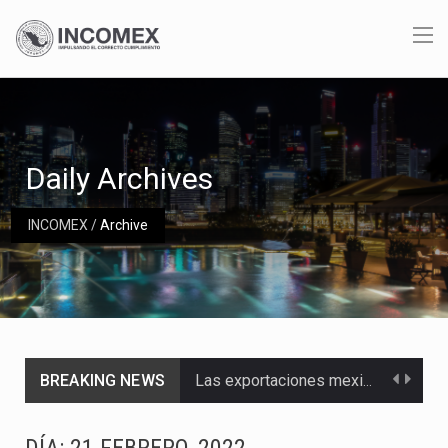
Daily Archives
INCOMEX
/
Archive
BREAKING NEWS
Las exportaciones mexicanas de vehículos ligeros disminuyeron 9.67 % en julio a tasa anual, alcanzando…
En el primer semestre de 2026, el Servicio de Administración Tributaria (SAT) cobró un total…