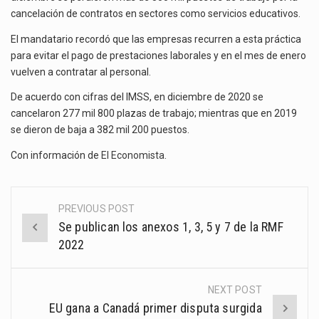
DICIEMBRE
cancelación de contratos en sectores como servicios educativos.
El gobierno de Estados Unidos anunciará un arancel del 15 % sobre los productos fabricados…
El mandatario recordó que las empresas recurren a esta práctica
El Departamento de Agricultura de Estados Unidos (USDA) suspendió el 5 de agosto de 2026…
para evitar el pago de prestaciones laborales y en el mes de enero
vuelven a contratar al personal.
De acuerdo con cifras del IMSS, en diciembre de 2020 se
cancelaron 277 mil 800 plazas de trabajo; mientras que en 2019
se dieron de baja a 382 mil 200 puestos.
Con información de
El Economista
.
PREVIOUS POST
Post
Se publican los anexos 1, 3, 5 y 7 de la RMF
navigation
2022
NEXT POST
EU gana a Canadá primer disputa surgida