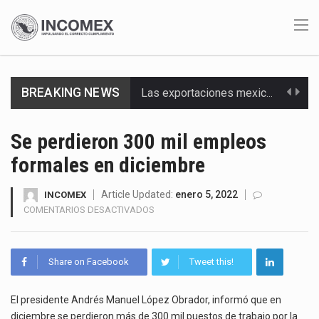
Las exportaciones mexicanas de vehículos ligeros disminuyeron 9.67 % en julio a tasa anual, alcanzando…
BREAKING NEWS
En el primer semestre de 2026, el Servicio de Administración Tributaria (SAT) cobró un total…
Se perdieron 300 mil empleos
La Coalition for a Prosperous America (CPA) solicitó al gobierno de Estados Unidos mantener e…
formales en diciembre
Solo el 17.8 % de las empresas en México se considera totalmente preparada para la…
Article Updated:
enero 5, 2022
INCOMEX
Ante la suspensión temporal de las inspecciones sanitarias del Departamento de Agricultura de Estados Unidos…
EN
COMENTARIOS DESACTIVADOS
SE
PERDIERON
Los créditos fiscales determinados a empresas IMMEX rara vez nacen de una interpretación equivocada de…
300
Share on Facebook
Tweet this!
MIL
La industria automotriz mexicana concentra más de la mitad de las quejas bajo el Mecanismo…
EMPLEOS
FORMALES
El presidente Andrés Manuel López Obrador, informó que en
La inversión fija bruta en México registró un aumento de 1.1% interanual en mayo de…
EN
diciembre se perdieron más de 300 mil puestos de trabajo por la