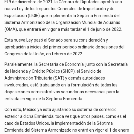
DEL
El gobierno de Estados Unidos anunciará un arancel del 15 % sobre los productos fabricados…
El 9 de diciembre de 2021, la Cámara de Diputados aprobó una
SISTEMA
nueva Ley de los Impuestos Generales de Importación y de
ARMONIZADO
El Departamento de Agricultura de Estados Unidos (USDA) suspendió el 5 de agosto de 2026…
Exportación (LIGIE) que implementa la Séptima Enmienda del
DE
Sistema Armonizado de la Organización Mundial de Aduanas
LA
Las exportaciones mexicanas de vehículos ligeros disminuyeron 9.67 % en julio a tasa anual, alcanzando…
(OMA), que entrará en vigor a más tardar el 1 de junio de 2022.
OMA
Esta nueva Ley pasó al Senado para su consideración y
aprobación a inicios del primer periodo ordinario de sesiones del
Congreso de la Unión, en febrero de 2022.
Paralelamente, la Secretaría de Economía, junto con la Secretaría
de Hacienda y Crédito Público (SHCP), el Servicio de
Administración Tributaria (SAT) y demás autoridades
involucradas, está trabajando en la formulación de todas las
disposiciones administrativas secundarias necesarias para la
entrada en vigor de la Séptima Enmienda.
Con esto, México ya está ajustando su sistema de comercio
exterior a dicha Enmienda; toda vez que otros países, como es el
caso de Estados Unidos, la implementación de la Séptima
Enmienda del Sistema Armonizado no entró en vigor el 1 de enero