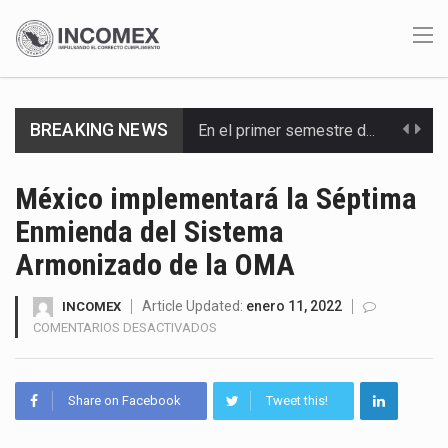
BREAKING NEWS
En el primer semestre de 2026, el Servicio de Administración Tributaria (SAT) cobró un total…
La Coalition for a Prosperous America (CPA) solicitó al gobierno de Estados Unidos mantener e…
México implementará la Séptima
Enmienda del Sistema
Solo el 17.8 % de las empresas en México se considera totalmente preparada para la…
Armonizado de la OMA
Ante la suspensión temporal de las inspecciones sanitarias del Departamento de Agricultura de Estados Unidos…
Article Updated:
enero 11, 2022
INCOMEX
Los créditos fiscales determinados a empresas IMMEX rara vez nacen de una interpretación equivocada de…
EN
COMENTARIOS DESACTIVADOS
MÉXICO
La industria automotriz mexicana concentra más de la mitad de las quejas bajo el Mecanismo…
IMPLEMENTARÁ
LA
Share on Facebook
Tweet this!
La inversión fija bruta en México registró un aumento de 1.1% interanual en mayo de…
SÉPTIMA
ENMIENDA