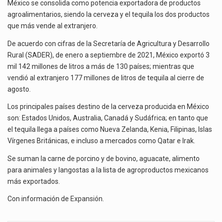
SON
La inversión fija bruta en México registró un aumento de 1.1% interanual en mayo de…
México se consolida como potencia exportadora de productos
LAS
agroalimentarios, siendo la cerveza y el tequila los dos productos
BEBIDAS
El gobierno de Estados Unidos anunciará un arancel del 15 % sobre los productos fabricados…
que más vende al extranjero.
QUE
De acuerdo con cifras de la Secretaría de Agricultura y Desarrollo
MÁS
El Departamento de Agricultura de Estados Unidos (USDA) suspendió el 5 de agosto de 2026…
VENDE
Rural (SADER), de enero a septiembre de 2021, México exportó 3
MÉXICO
mil 142 millones de litros a más de 130 países; mientras que
AL
vendió al extranjero 177 millones de litros de tequila al cierre de
MUNDO
agosto.
Los principales países destino de la cerveza producida en México
son: Estados Unidos, Australia, Canadá y Sudáfrica; en tanto que
el tequila llega a países como Nueva Zelanda, Kenia, Filipinas, Islas
Vírgenes Británicas, e incluso a mercados como Qatar e Irak.
Se suman la carne de porcino y de bovino, aguacate, alimento
para animales y langostas a la lista de agroproductos mexicanos
más exportados.
Con información de
Expansión
.