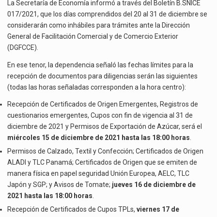
PARA
El superávit comercial de México con Estados Unidos alcanzó 102,581 millones de dólares (mdd) en…
La Secretaría de Economía informó a través del Boletín B.SNICE
TRÁMITES
017/2021, que los días comprendidos del 20 al 31 de diciembre se
DE
El Tribunal Federal de Justicia Administrativa (TFJA), a través de su Segunda Sala Regional en…
considerarán como inhábiles para trámites ante la Dirección
FACILITACIÓN
General de Facilitación Comercial y de Comercio Exterior
COMERCIAL
El Gobierno de Estados Unidos ha procesado la devolución de aproximadamente 100,000 millones de dólares…
(DGFCCE).
Y
COMERCIO
En ese tenor, la dependencia señaló las fechas límites para la
EXTERIOR
recepción de documentos para diligencias serán las siguientes
(todas las horas señaladas corresponden a la hora centro):
Recepción de Certificados de Origen Emergentes, Registros de
cuestionarios emergentes, Cupos con fin de vigencia al 31 de
diciembre de 2021 y Permisos de Exportación de Azúcar, será el
miércoles 15 de diciembre de 2021 hasta las 18:00 horas
.
Permisos de Calzado, Textil y Confección; Certificados de Origen
ALADI y TLC Panamá; Certificados de Origen que se emiten de
manera física en papel seguridad Unión Europea, AELC, TLC
Japón y SGP; y Avisos de Tomate;
jueves 16 de diciembre de
2021 hasta las 18:00 horas
.
Recepción de Certificados de Cupos TPLs,
viernes 17 de