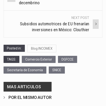
navigation
decembrino
NEXT POST
Subsidios automotrices de EU frenarían
inversiones en México: Clouthier
Posted in:
Blog INCOMEX
TAGS:
Comercio Exterior
DGFCCE
Secretaría de Economía
SNICE
MAS ARTICULOS
POR EL MISMO AUTOR