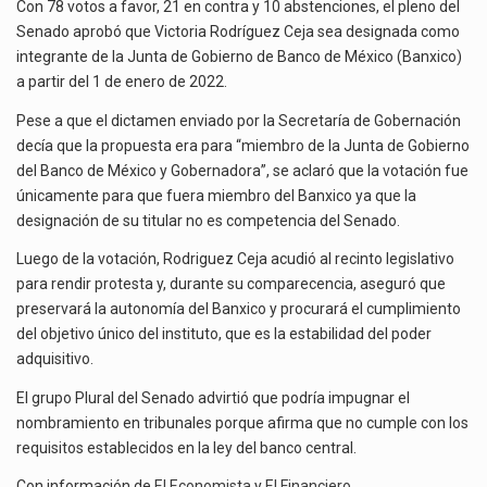
SE
La inversión fija bruta en México registró un aumento de 1.1% interanual en mayo de…
Con 78 votos a favor, 21 en contra y 10 abstenciones, el pleno del
UNA
Senado aprobó que Victoria Rodríguez Ceja sea designada como
A
El gobierno de Estados Unidos anunciará un arancel del 15 % sobre los productos fabricados…
integrante de la Junta de Gobierno de Banco de México (Banxico)
JUNTA
a partir del 1 de enero de 2022.
DE
El Departamento de Agricultura de Estados Unidos (USDA) suspendió el 5 de agosto de 2026…
GOBIERNO
Pese a que el dictamen enviado por la Secretaría de Gobernación
DE
decía que la propuesta era para “miembro de la Junta de Gobierno
BANXICO
del Banco de México y Gobernadora”, se aclaró que la votación fue
únicamente para que fuera miembro del Banxico ya que la
designación de su titular no es competencia del Senado.
Luego de la votación, Rodriguez Ceja acudió al recinto legislativo
para rendir protesta y, durante su comparecencia, aseguró que
preservará la autonomía del Banxico y procurará el cumplimiento
del objetivo único del instituto, que es la estabilidad del poder
adquisitivo.
El grupo Plural del Senado advirtió que podría impugnar el
nombramiento en tribunales porque afirma que no cumple con los
requisitos establecidos en la ley del banco central.
Con información de
El Economista
y
El Financiero
.