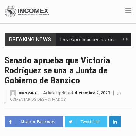
BREAKING NEWS
Las exportaciones mexicanas de vehículos ligeros disminuyeron 9.67 % en julio a tasa anual, alcanzando…
En el primer semestre de 2026, el Servicio de Administración Tributaria (SAT) cobró un total…
Senado aprueba que Victoria
Rodríguez se una a Junta de
La Coalition for a Prosperous America (CPA) solicitó al gobierno de Estados Unidos mantener e…
Gobierno de Banxico
Solo el 17.8 % de las empresas en México se considera totalmente preparada para la…
Article Updated:
diciembre 2, 2021
INCOMEX
Ante la suspensión temporal de las inspecciones sanitarias del Departamento de Agricultura de Estados Unidos…
EN
COMENTARIOS DESACTIVADOS
SENADO
Los créditos fiscales determinados a empresas IMMEX rara vez nacen de una interpretación equivocada de…
APRUEBA
QUE
Share on Facebook
Tweet this!
La industria automotriz mexicana concentra más de la mitad de las quejas bajo el Mecanismo…
VICTORIA
RODRÍGUEZ