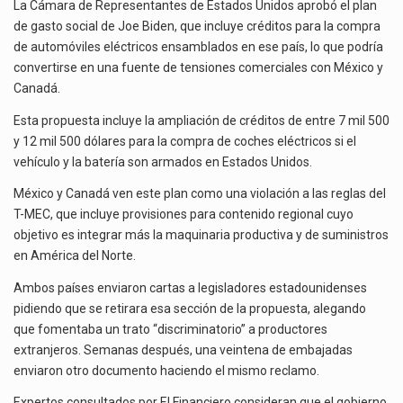
La inversión fija bruta en México registró un aumento de 1.1% interanual en mayo de…
CANADÁ
La Cámara de Representantes de Estados Unidos aprobó el plan
Y
de gasto social de Joe Biden, que incluye créditos para la compra
AVANZA
El gobierno de Estados Unidos anunciará un arancel del 15 % sobre los productos fabricados…
de automóviles eléctricos ensamblados en ese país, lo que podría
SU
convertirse en una fuente de tensiones comerciales con México y
PLAN
El Departamento de Agricultura de Estados Unidos (USDA) suspendió el 5 de agosto de 2026…
Canadá.
DE
CRÉDITOS
Esta propuesta incluye la ampliación de créditos de entre 7 mil 500
PARA
y 12 mil 500 dólares para la compra de coches eléctricos si el
AUTOS
vehículo y la batería son armados en Estados Unidos.
ELÉCTRICOS
México y Canadá ven este plan como una violación a las reglas del
T-MEC, que incluye provisiones para contenido regional cuyo
objetivo es integrar más la maquinaria productiva y de suministros
en América del Norte.
Ambos países enviaron cartas a legisladores estadounidenses
pidiendo que se retirara esa sección de la propuesta, alegando
que fomentaba un trato “discriminatorio” a productores
extranjeros. Semanas después, una veintena de embajadas
enviaron otro documento haciendo el mismo reclamo.
Expertos consultados por El Financiero consideran que el gobierno