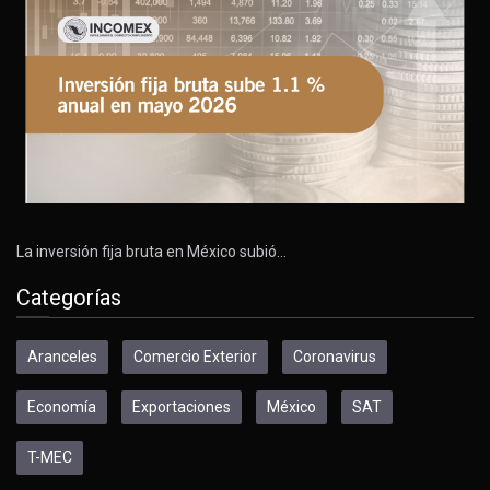
La inversión fija bruta en México subió…
Categorías
Aranceles
Comercio Exterior
Coronavirus
Economía
Exportaciones
México
SAT
T-MEC