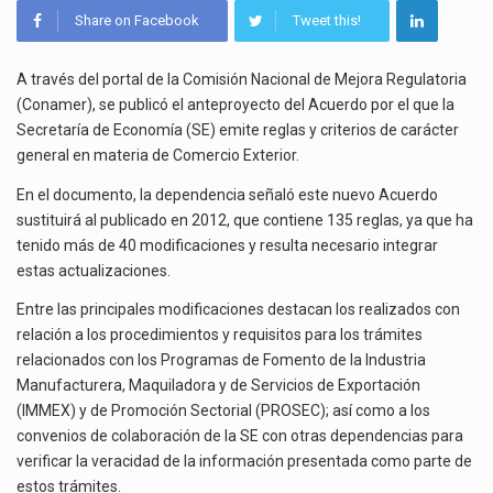
El superávit comercial de México con Estados Unidos alcanzó 102,581 millones de dólares (mdd) en…
DEL
Share on Facebook
Tweet this!
ACUERDO
POR
El Tribunal Federal de Justicia Administrativa (TFJA), a través de su Segunda Sala Regional en…
EL
A través del portal de la Comisión Nacional de Mejora Regulatoria
QUE
(Conamer), se publicó el anteproyecto del Acuerdo por el que la
El Gobierno de Estados Unidos ha procesado la devolución de aproximadamente 100,000 millones de dólares…
LA
Secretaría de Economía (SE) emite reglas y criterios de carácter
SE
general en materia de Comercio Exterior.
EMITE
REGLAS
En el documento, la dependencia señaló este nuevo Acuerdo
Y
sustituirá al publicado en 2012, que contiene 135 reglas, ya que ha
CRITERIOS
tenido más de 40 modificaciones y resulta necesario integrar
DE
estas actualizaciones.
CARÁCTER
GENERAL
Entre las principales modificaciones destacan los realizados con
EN
relación a los procedimientos y requisitos para los trámites
MATERIA
relacionados con los Programas de Fomento de la Industria
DE
Manufacturera, Maquiladora y de Servicios de Exportación
COMERCIO
(IMMEX) y de Promoción Sectorial (PROSEC); así como a los
EXTERIOR
convenios de colaboración de la SE con otras dependencias para
verificar la veracidad de la información presentada como parte de
estos trámites.