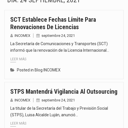
DÍA:
24 SEPTIEMBRE, 2021
La inversión fija bruta en México registró un aumento de 1.1% interanual en mayo de…
SCT Establece Fechas Límite Para
El gobierno de Estados Unidos anunciará un arancel del 15 % sobre los productos fabricados…
Renovaciones De Licencias
El Departamento de Agricultura de Estados Unidos (USDA) suspendió el 5 de agosto de 2026…
INCOMEX
septiembre 24, 2021
La Secretaría de Comunicaciones y Transportes (SCT)
El derecho a la previsibilidad de los horarios de trabajo en turnos rotativos podría ser…
informó que la renovación de la Licencia Internacional…
LEER MÁS
La industria manufacturera de exportación afiliada a Index en Nuevo León ha alcanzado hasta 10%…
Posted in
Blog INCOMEX
Las métricas tradicionales de los parques industriales —absorción, ocupación y metros cuadrados desarrollados— resultan insuficientes…
El superávit comercial de México con Estados Unidos alcanzó 102,581 millones de dólares (mdd) en…
STPS Mantendrá Vigilancia Al Outsourcing
El Tribunal Federal de Justicia Administrativa (TFJA), a través de su Segunda Sala Regional en…
INCOMEX
septiembre 24, 2021
La titular de la Secretaría del Trabajo y Previsión Social
(STPS), Luisa Alcalde Luján, anunció…
LEER MÁS