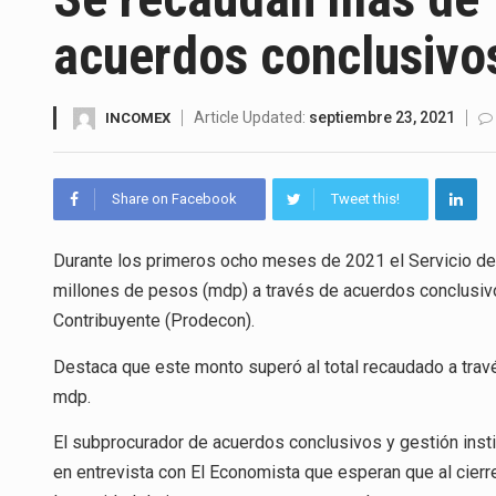
El superávit comercial de Méx
acuerdos conclusivo
El Tribunal Federal de Justicia
El Gobierno de Estados Unidos
Article Updated:
septiembre 23, 2021
INCOMEX
El mercado laboral mexicano m
Share on Facebook
Tweet this!
La Cámara Minera de México (C
Durante los primeros ocho meses de 2021 el Servicio de 
El secretario de Economía de 
millones de pesos (mdp) a través de acuerdos conclusiv
La reforma que reduce la jorna
Contribuyente (Prodecon).
El gobierno federal creó media
Destaca que este monto superó al total recaudado a travé
mdp.
El subprocurador de acuerdos conclusivos y gestión insti
en entrevista con El Economista que esperan que al cierre