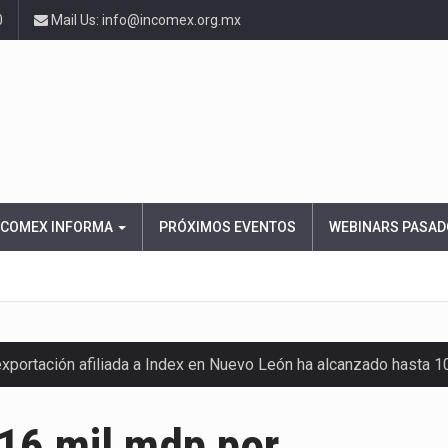
0
Mail Us: info@incomex.org.mx
NCOMEX INFORMA
PRÓXIMOS EVENTOS
WEBINARS PASAD
exportación afiliada a Index en Nuevo León ha alcanzado hasta 
16 mil mdp por