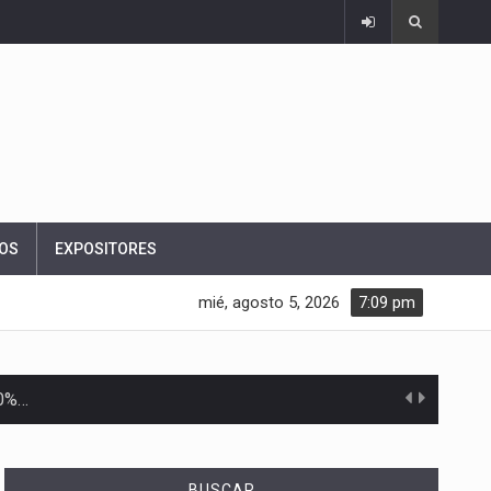
OS
EXPOSITORES
mié, agosto 5, 2026
7:09 pm
10%…
Las métricas tradicionales de los parques industriales —absorción, ocupación y metros cuadrados desarrollados— resultan insuficientes…
BUSCAR