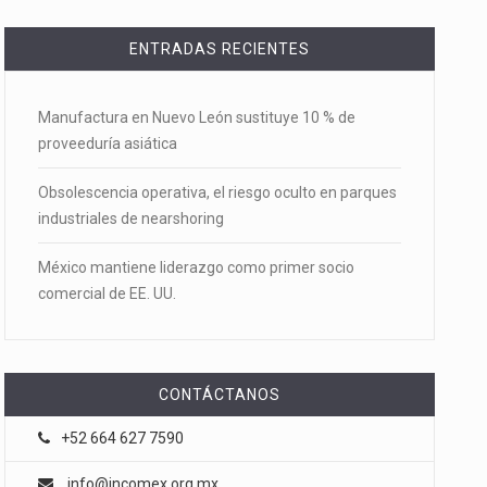
ENTRADAS RECIENTES
Manufactura en Nuevo León sustituye 10 % de
proveeduría asiática
Obsolescencia operativa, el riesgo oculto en parques
industriales de nearshoring
México mantiene liderazgo como primer socio
comercial de EE. UU.
CONTÁCTANOS
+52 664 627 7590
info@incomex.org.mx