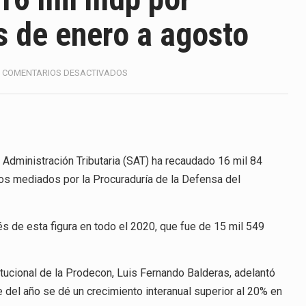
ico con Estados Unidos alcanzó 102,581 millones de dólares (m
s de enero a agosto
 Administrativa (TFJA), a través de su Segunda Sala Regional en…
 ha procesado la devolución de aproximadamente 100,000 millo
EN
COMENTARIOS DESACTIVADOS
SE
uestra un proceso de precarización sin señales de mejora, segú
RECAUDAN
MÁS
DE
amimex) proyecta una inversión total de 6,402.2 millones de dó
16
MIL
Administración Tributaria (SAT) ha recaudado 16 mil 84
México, Marcelo Ebrard Casaubon, sostuvo una reunión de trabaj
MDP
os mediados por la Procuraduría de la Defensa del
POR
da laboral a 40 horas semanales omitió precisar su aplicación…
ACUERDOS
CONCLUSIVOS
nte decreto la Oficina Presidencial para la Promoción de Inversi
s de esta figura en todo el 2020, que fue de 15 mil 549
DE
ENERO
A
tucional de la Prodecon, Luis Fernando Balderas, adelantó
AGOSTO
 del año se dé un crecimiento interanual superior al 20% en