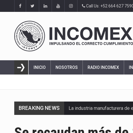
Call Us: +52 664 627 759
INICIO
NOSOTROS
RADIO INCOMEX
I
BREAKING NEWS
La industria manufacturera de 
Se recaudan más de 