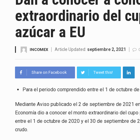
La Coalition for a Prosperous 
extraordinario del c
Solo el 17.8 % de las empresa
azúcar a EU
Ante la suspensión temporal d
Los créditos fiscales determi
Article Updated:
septiembre 2, 2021
INCOMEX
La industria automotriz mexic
Share on Facebook
Tweet this!
La inversión fija bruta en Méx
El gobierno de Estados Unidos 
Para el periodo comprendido entre el 1 de octubre d
El Departamento de Agricultur
Mediante Aviso publicado el 2 de septiembre de 2021 en e
Economía dio a conocer el monto extraordinario del cupo
entre el 1 de octubre de 2020 y el 30 de septiembre de 2
crudo.