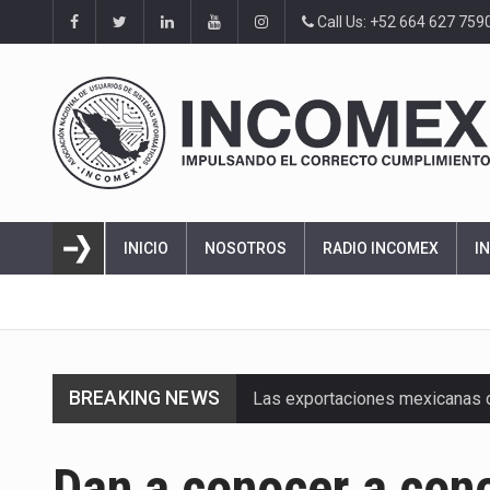
Call Us: +52 664 627 759
INICIO
NOSOTROS
RADIO INCOMEX
I
BREAKING NEWS
Las exportaciones mexicanas de
En el primer semestre de 2026, 
Dan a conocer a con