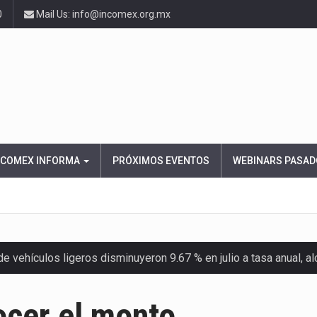
0
Mail Us: info@incomex.org.mx
NCOMEX INFORMA
PRÓXIMOS EVENTOS
WEBINARS PASAD
 vehículos ligeros disminuyeron 9.67 % en julio a tasa anual, 
el Servicio de Administración Tributaria (SAT) cobró un total…
ocer el monto