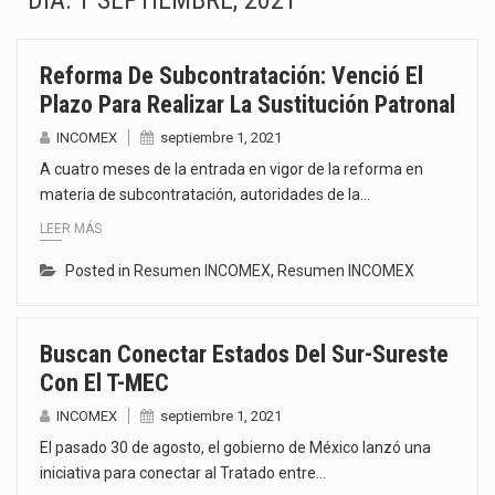
DÍA:
1 SEPTIEMBRE, 2021
La Coalition for a Prosperous America (CPA) solicitó al gobierno de Estados Unidos mantener e…
Reforma De Subcontratación: Venció El
Solo el 17.8 % de las empresas en México se considera totalmente preparada para la…
Plazo Para Realizar La Sustitución Patronal
Ante la suspensión temporal de las inspecciones sanitarias del Departamento de Agricultura de Estados Unidos…
INCOMEX
septiembre 1, 2021
A cuatro meses de la entrada en vigor de la reforma en
Los créditos fiscales determinados a empresas IMMEX rara vez nacen de una interpretación equivocada de…
materia de subcontratación, autoridades de la…
LEER MÁS
La industria automotriz mexicana concentra más de la mitad de las quejas bajo el Mecanismo…
Posted in
Resumen INCOMEX
,
Resumen INCOMEX
La inversión fija bruta en México registró un aumento de 1.1% interanual en mayo de…
El gobierno de Estados Unidos anunciará un arancel del 15 % sobre los productos fabricados…
Buscan Conectar Estados Del Sur-Sureste
Con El T-MEC
El Departamento de Agricultura de Estados Unidos (USDA) suspendió el 5 de agosto de 2026…
INCOMEX
septiembre 1, 2021
El pasado 30 de agosto, el gobierno de México lanzó una
iniciativa para conectar al Tratado entre…