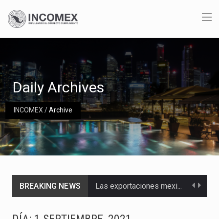
Daily Archives
INCOMEX
/
Archive
BREAKING NEWS
Las exportaciones mexicanas de vehículos ligeros disminuyeron 9.67 % en julio a tasa anual, alcanzando…
En el primer semestre de 2026, el Servicio de Administración Tributaria (SAT) cobró un total…