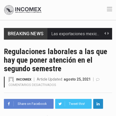
BREAKING NEWS
Las exportaciones mexicanas de vehículos ligeros disminuyeron 9.67 % en julio a tasa anual, alcanzando…
En el primer semestre de 2026, el Servicio de Administración Tributaria (SAT) cobró un total…
Regulaciones laborales a las que
hay que poner atención en el
La Coalition for a Prosperous America (CPA) solicitó al gobierno de Estados Unidos mantener e…
segundo semestre
Solo el 17.8 % de las empresas en México se considera totalmente preparada para la…
Article Updated:
agosto 25, 2021
INCOMEX
Ante la suspensión temporal de las inspecciones sanitarias del Departamento de Agricultura de Estados Unidos…
EN
COMENTARIOS DESACTIVADOS
REGULACIONES
Los créditos fiscales determinados a empresas IMMEX rara vez nacen de una interpretación equivocada de…
LABORALES
A
Share on Facebook
Tweet this!
La industria automotriz mexicana concentra más de la mitad de las quejas bajo el Mecanismo…
LAS
QUE