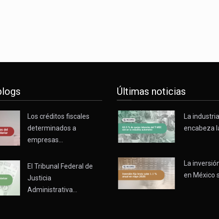
blogs
Últimas noticias
Los créditos fiscales
La industri
determinados a
encabeza l
empresas…
La inversión
El Tribunal Federal de
en México 
Justicia
Administrativa…