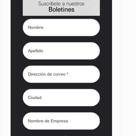
s desarrollados— resultan insuficientes…
) en…