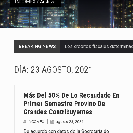
INCOMEX
/
Archive
BREAKING NEWS
Los créditos fiscales determina
La industria automotriz mexican
DÍA:
23 AGOSTO, 2021
La inversión fija bruta en Méxic
El gobierno de Estados Unidos a
Más Del 50% De Lo Recaudado En
El Departamento de Agricultura
Primer Semestre Provino De
Grandes Contribuyentes
El derecho a la previsibilidad de 
INCOMEX
agosto 23, 2021
La industria manufacturera de e
De acuerdo con datos de la Secretaría de