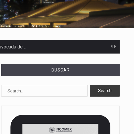
uivocada de…
BUSCAR
%…