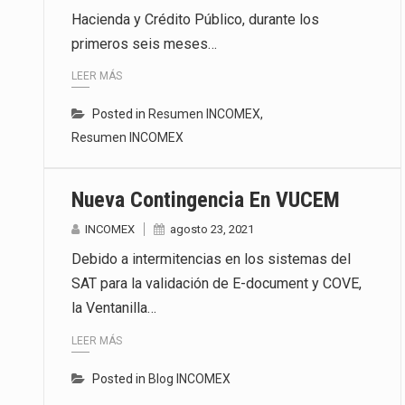
Hacienda y Crédito Público, durante los
Las métricas tradicionales de lo
primeros seis meses…
El superávit comercial de Méxic
LEER MÁS
El Tribunal Federal de Justicia 
Posted in
Resumen INCOMEX
,
Resumen INCOMEX
Nueva Contingencia En VUCEM
INCOMEX
agosto 23, 2021
Debido a intermitencias en los sistemas del
SAT para la validación de E-document y COVE,
la Ventanilla…
LEER MÁS
Posted in
Blog INCOMEX