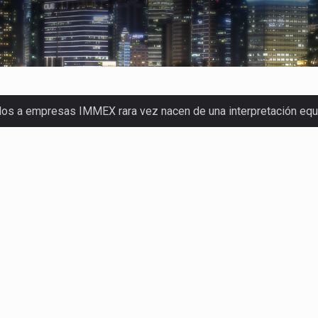
dos a empresas IMMEX rara vez nacen de una interpretación eq
a concentra más de la mitad de las quejas bajo el Mecanismo…
o registró un aumento de 1.1% interanual en mayo de…
nunciará un arancel del 15 % sobre los productos fabricados…
 de Estados Unidos (USDA) suspendió el 5 de agosto de 2026…
los horarios de trabajo en turnos rotativos podría ser…
xportación afiliada a Index en Nuevo León ha alcanzado hasta 10