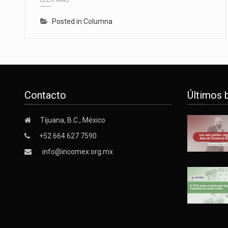
Posted in
Columna
Contacto
Últimos 
Tijuana, B.C., México
+52 664 627 7590
info@incomex.org.mx