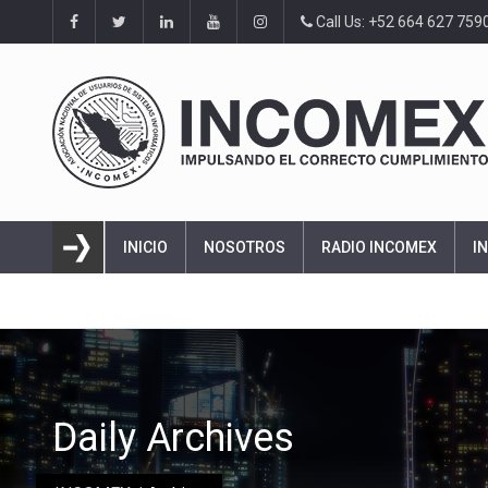
Call Us: +52 664 627 759
INICIO
NOSOTROS
RADIO INCOMEX
I
Daily Archives