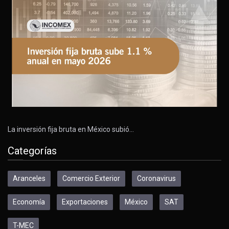
La inversión fija bruta en México subió…
Categorías
Aranceles
Comercio Exterior
Coronavirus
Economía
Exportaciones
México
SAT
T-MEC