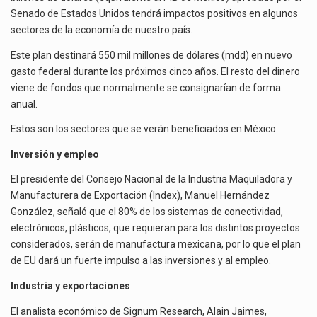
SE
Senado de Estados Unidos tendrá impactos positivos en algunos
BENEFICIARÍAN?
sectores de la economía de nuestro país.
El superávit comercial de México con Estados Unidos alcanzó 102,581 millones de dólares (mdd) en…
Este plan destinará 550 mil millones de dólares (mdd) en nuevo
El Tribunal Federal de Justicia Administrativa (TFJA), a través de su Segunda Sala Regional en…
gasto federal durante los próximos cinco años. El resto del dinero
viene de fondos que normalmente se consignarían de forma
anual.
Estos son los sectores que se verán beneficiados en México:
Inversión y empleo
El presidente del Consejo Nacional de la Industria Maquiladora y
Manufacturera de Exportación (Index), Manuel Hernández
González, señaló que el 80% de los sistemas de conectividad,
electrónicos, plásticos, que requieran para los distintos proyectos
considerados, serán de manufactura mexicana, por lo que el plan
de EU dará un fuerte impulso a las inversiones y al empleo.
Industria y exportaciones
El analista económico de Signum Research, Alain Jaimes,