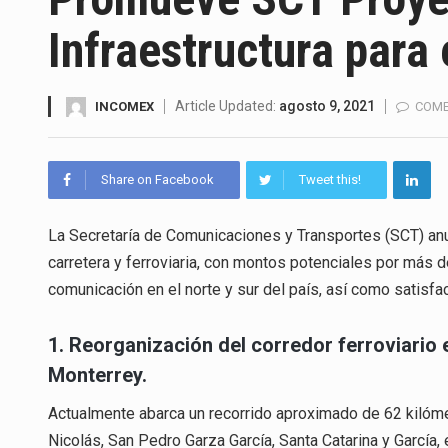
El superávit comercial de Méx
Infraestructura para 
El Tribunal Federal de Justicia
El Gobierno de Estados Unidos
Article Updated:
agosto 9, 2021
INCOMEX
COME
El mercado laboral mexicano m
Share on Facebook
Tweet this!
La Cámara Minera de México (C
La Secretaría de Comunicaciones y Transportes (SCT) anu
El secretario de Economía de 
carretera y ferroviaria, con montos potenciales por más d
La reforma que reduce la jorna
comunicación en el norte y sur del país, así como satisf
El gobierno federal creó media
1. Reorganización del corredor ferroviario 
Monterrey.
Actualmente abarca un recorrido aproximado de 62 kilóm
Nicolás, San Pedro Garza García, Santa Catarina y García, 