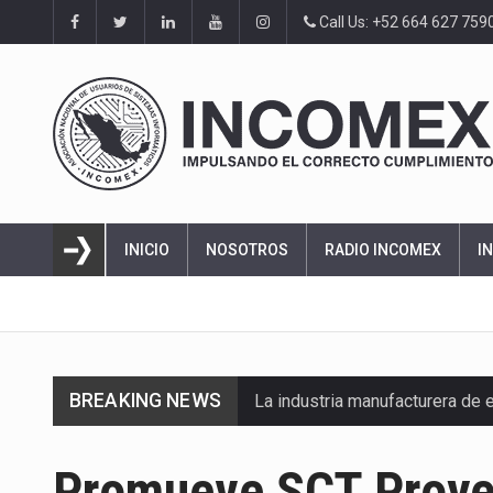
Call Us: +52 664 627 759
INICIO
NOSOTROS
RADIO INCOMEX
I
BREAKING NEWS
La industria manufacturera de 
Promueve SCT Proye