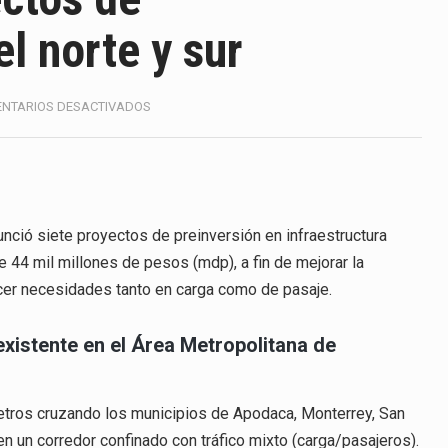
ico con Estados Unidos alcanzó 102,581 millones de dólares (m
el norte y sur
 Administrativa (TFJA), a través de su Segunda Sala Regional en…
 ha procesado la devolución de aproximadamente 100,000 millo
EN
NTARIOS DESACTIVADOS
PROMUEVE
uestra un proceso de precarización sin señales de mejora, segú
SCT
PROYECTOS
DE
amimex) proyecta una inversión total de 6,402.2 millones de dó
INFRAESTRUCTURA
PARA
nció siete proyectos de preinversión en infraestructura
México, Marcelo Ebrard Casaubon, sostuvo una reunión de trabaj
EL
e 44 mil millones de pesos (mdp), a fin de mejorar la
NORTE
da laboral a 40 horas semanales omitió precisar su aplicación…
acer necesidades tanto en carga como de pasaje.
Y
SUR
nte decreto la Oficina Presidencial para la Promoción de Inversi
existente en el Área Metropolitana de
etros cruzando los municipios de Apodaca, Monterrey, San
en un corredor confinado con tráfico mixto (carga/pasajeros).