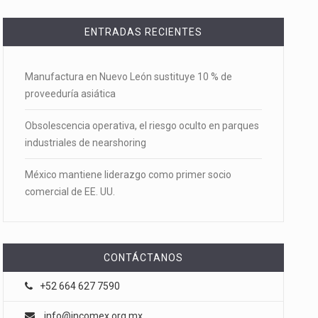
ENTRADAS RECIENTES
Manufactura en Nuevo León sustituye 10 % de
proveeduría asiática
Obsolescencia operativa, el riesgo oculto en parques
industriales de nearshoring
México mantiene liderazgo como primer socio
comercial de EE. UU.
CONTÁCTANOS
+52 664 627 7590
info@incomex.org.mx