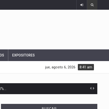
OS
EXPOSITORES
jue, agosto 6, 2026
8:41 am
10%…
Las métricas tradicionales de los parques industriales —absorción, ocupación y metros cuadrados desarrollados— resultan insuficientes…
BUSCAR