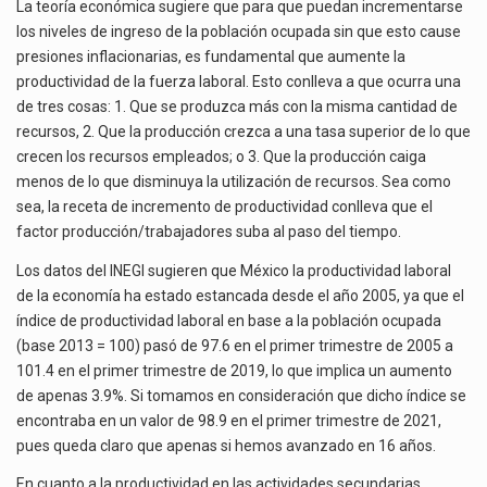
MANUFACTURERA
El gobierno de Estados Unidos anunciará un arancel del 15 % sobre los productos fabricados…
La teoría económica sugiere que para que puedan incrementarse
EN
los niveles de ingreso de la población ocupada sin que esto cause
MÉXICO
El Departamento de Agricultura de Estados Unidos (USDA) suspendió el 5 de agosto de 2026…
presiones inflacionarias, es fundamental que aumente la
productividad de la fuerza laboral. Esto conlleva a que ocurra una
Las exportaciones mexicanas de vehículos ligeros disminuyeron 9.67 % en julio a tasa anual, alcanzando…
de tres cosas: 1. Que se produzca más con la misma cantidad de
recursos, 2. Que la producción crezca a una tasa superior de lo que
crecen los recursos empleados; o 3. Que la producción caiga
menos de lo que disminuya la utilización de recursos. Sea como
sea, la receta de incremento de productividad conlleva que el
factor producción/trabajadores suba al paso del tiempo.
Los datos del INEGI sugieren que México la productividad laboral
de la economía ha estado estancada desde el año 2005, ya que el
índice de productividad laboral en base a la población ocupada
(base 2013 = 100) pasó de 97.6 en el primer trimestre de 2005 a
101.4 en el primer trimestre de 2019, lo que implica un aumento
de apenas 3.9%. Si tomamos en consideración que dicho índice se
encontraba en un valor de 98.9 en el primer trimestre de 2021,
pues queda claro que apenas si hemos avanzado en 16 años.
En cuanto a la productividad en las actividades secundarias