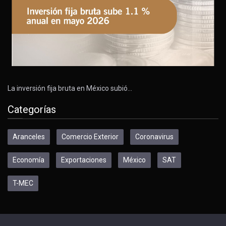
La inversión fija bruta en México subió…
Categorías
Aranceles
Comercio Exterior
Coronavirus
Economía
Exportaciones
México
SAT
T-MEC