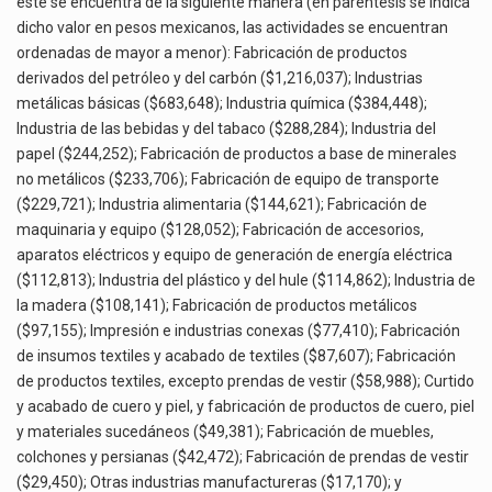
éste se encuentra de la siguiente manera (en paréntesis se indica
dicho valor en pesos mexicanos, las actividades se encuentran
ordenadas de mayor a menor): Fabricación de productos
derivados del petróleo y del carbón ($1,216,037); Industrias
metálicas básicas ($683,648); Industria química ($384,448);
Industria de las bebidas y del tabaco ($288,284); Industria del
papel ($244,252); Fabricación de productos a base de minerales
no metálicos ($233,706); Fabricación de equipo de transporte
($229,721); Industria alimentaria ($144,621); Fabricación de
maquinaria y equipo ($128,052); Fabricación de accesorios,
aparatos eléctricos y equipo de generación de energía eléctrica
($112,813); Industria del plástico y del hule ($114,862); Industria de
la madera ($108,141); Fabricación de productos metálicos
($97,155); Impresión e industrias conexas ($77,410); Fabricación
de insumos textiles y acabado de textiles ($87,607); Fabricación
de productos textiles, excepto prendas de vestir ($58,988); Curtido
y acabado de cuero y piel, y fabricación de productos de cuero, piel
y materiales sucedáneos ($49,381); Fabricación de muebles,
colchones y persianas ($42,472); Fabricación de prendas de vestir
($29,450); Otras industrias manufactureras ($17,170); y