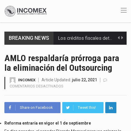
BREAKING NEWS
Los créditos fiscales determinados a empresas IMMEX rara vez nacen de una interpretación equivocada de…
La industria automotriz mexicana concentra más de la mitad de las quejas bajo el Mecanismo…
AMLO respaldaría prórroga para
la eliminación del Outsourcing
La inversión fija bruta en México registró un aumento de 1.1% interanual en mayo de…
El gobierno de Estados Unidos anunciará un arancel del 15 % sobre los productos fabricados…
Article Updated:
julio 22, 2021
INCOMEX
EN
COMENTARIOS DESACTIVADOS
AMLO
El Departamento de Agricultura de Estados Unidos (USDA) suspendió el 5 de agosto de 2026…
RESPALDARÍA
PRÓRROGA
El derecho a la previsibilidad de los horarios de trabajo en turnos rotativos podría ser…
Share on Facebook
Tweet this!
PARA
LA
La industria manufacturera de exportación afiliada a Index en Nuevo León ha alcanzado hasta 10%…
ELIMINACIÓN
Reforma entraría en vigor el 1 de septiembre
DEL