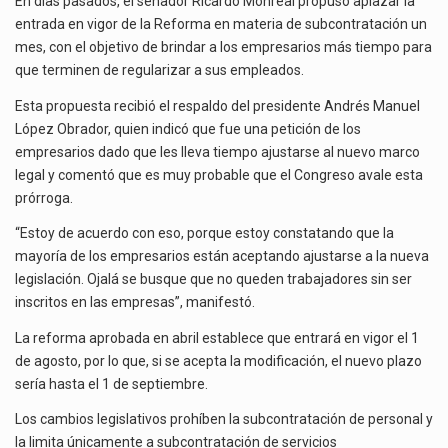
En días pasados, el senador Ricardo Monreal propuso aplazar la
Las métricas tradicionales de los parques industriales —absorción, ocupación y metros cuadrados desarrollados— resultan insuficientes…
OUTSOURCING
entrada en vigor de la Reforma en materia de subcontratación un
mes, con el objetivo de brindar a los empresarios más tiempo para
El superávit comercial de México con Estados Unidos alcanzó 102,581 millones de dólares (mdd) en…
que terminen de regularizar a sus empleados.
El Tribunal Federal de Justicia Administrativa (TFJA), a través de su Segunda Sala Regional en…
Esta propuesta recibió el respaldo del presidente Andrés Manuel
López Obrador, quien indicó que fue una petición de los
empresarios dado que les lleva tiempo ajustarse al nuevo marco
legal y comentó que es muy probable que el Congreso avale esta
prórroga.
“Estoy de acuerdo con eso, porque estoy constatando que la
mayoría de los empresarios están aceptando ajustarse a la nueva
legislación. Ojalá se busque que no queden trabajadores sin ser
inscritos en las empresas”, manifestó.
La reforma aprobada en abril establece que entrará en vigor el 1
de agosto, por lo que, si se acepta la modificación, el nuevo plazo
sería hasta el 1 de septiembre.
Los cambios legislativos prohíben la subcontratación de personal y
la limita únicamente a subcontratación de servicios