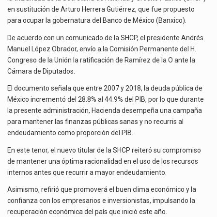
TITULARIDAD
en sustitución de Arturo Herrera Gutiérrez, que fue propuesto
DE
El derecho a la previsibilidad de los horarios de trabajo en turnos rotativos podría ser…
para ocupar la gobernatura del Banco de México (Banxico).
LA
SHCP
De acuerdo con un comunicado de la SHCP, el presidente Andrés
La industria manufacturera de exportación afiliada a Index en Nuevo León ha alcanzado hasta 10%…
Manuel López Obrador, envío a la Comisión Permanente del H.
Congreso de la Unión la ratificación de Ramírez de la O ante la
Cámara de Diputados.
El documento señala que entre 2007 y 2018, la deuda pública de
México incrementó del 28.8% al 44.9% del PIB, por lo que durante
la presente administración, Hacienda desempeña una campaña
para mantener las finanzas públicas sanas y no recurris al
endeudamiento como proporción del PIB.
En este tenor, el nuevo titular de la SHCP reiteró su compromiso
de mantener una óptima racionalidad en el uso de los recursos
internos antes que recurrir a mayor endeudamiento.
Asimismo, refirió que promoverá el buen clima económico y la
confianza con los empresarios e inversionistas, impulsando la
recuperación económica del país que inició este año.