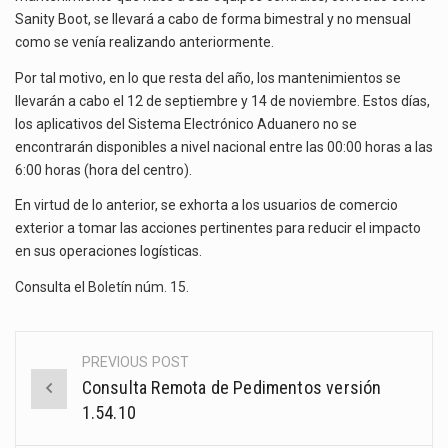
El gobierno de Estados Unidos anunciará un arancel del 15 % sobre los productos fabricados…
BIMESTRALMENTE
Sanity Boot, se llevará a cabo de forma bimestral y no mensual
como se venía realizando anteriormente.
El Departamento de Agricultura de Estados Unidos (USDA) suspendió el 5 de agosto de 2026…
Por tal motivo, en lo que resta del año, los mantenimientos se
llevarán a cabo el 12 de septiembre y 14 de noviembre. Estos días,
los aplicativos del Sistema Electrónico Aduanero no se
encontrarán disponibles a nivel nacional entre las 00:00 horas a las
6:00 horas (hora del centro).
En virtud de lo anterior, se exhorta a los usuarios de comercio
exterior a tomar las acciones pertinentes para reducir el impacto
en sus operaciones logísticas.
Consulta el
Boletín núm. 15
.
PREVIOUS POST
Post
Consulta Remota de Pedimentos versión
navigation
1.54.10