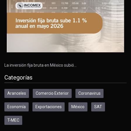
La inversión fija bruta en México subió…
Categorías
Aranceles
Comercio Exterior
Coronavirus
Economía
Exportaciones
México
SAT
T-MEC