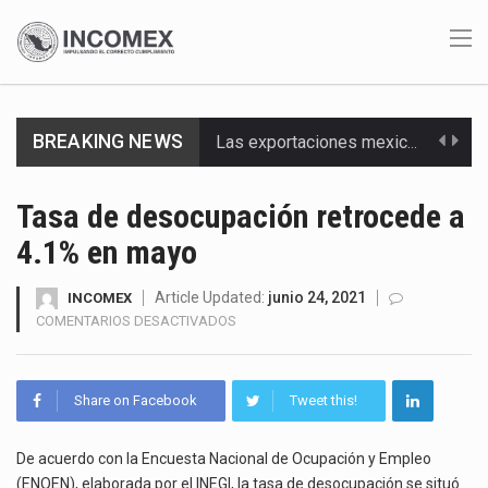
BREAKING NEWS
Las exportaciones mexicanas de vehículos ligeros disminuyeron 9.67 % en julio a tasa anual, alcanzando…
En el primer semestre de 2026, el Servicio de Administración Tributaria (SAT) cobró un total…
Tasa de desocupación retrocede a
4.1% en mayo
La Coalition for a Prosperous America (CPA) solicitó al gobierno de Estados Unidos mantener e…
Solo el 17.8 % de las empresas en México se considera totalmente preparada para la…
Article Updated:
junio 24, 2021
INCOMEX
EN
COMENTARIOS DESACTIVADOS
TASA
Ante la suspensión temporal de las inspecciones sanitarias del Departamento de Agricultura de Estados Unidos…
DE
DESOCUPACIÓN
Los créditos fiscales determinados a empresas IMMEX rara vez nacen de una interpretación equivocada de…
Share on Facebook
Tweet this!
RETROCEDE
A
La industria automotriz mexicana concentra más de la mitad de las quejas bajo el Mecanismo…
4.1%
De acuerdo con la Encuesta Nacional de Ocupación y Empleo
EN
(ENOEN), elaborada por el INEGI, la tasa de desocupación se situó