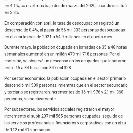
La inversión fija bruta en México registró un aumento de 1.1% interanual en mayo de…
MAYO
en 4.1%, su nivel más bajo desde marzo del 2020, cuando se situó
en 3.3%.
El gobierno de Estados Unidos anunciará un arancel del 15 % sobre los productos fabricados…
En comparación con abril, la tasa de desocupación registró un
El Departamento de Agricultura de Estados Unidos (USDA) suspendió el 5 de agosto de 2026…
descenso de 0.4%, al pasar de 56 mil 303 personas desocupadas
en el cuarto mes de 2021 a 54.9 millones en el quinto mes.
Durante mayo, la población ocupada en jornadas de 35 a 48 horas
semanales aumentó en un millón 479 mil 718 personas. Por el
contrario, se observó un descenso en los ocupados que laboraron
entre 15 a 34 horas con 847 mil 328.
Por sector económico, la población ocupada en el sector primario
descendió mil 509 personas; mientras que en el sector secundario
y terciario se registraron incrementos de 16 mil 976 y 21 mil 368
personas, respectivamente.
Por subsectores, los servicios sociales registraron el mayor
incremento al subir 207 mil 565 personas ocupadas, seguido de
los servicios profesionales, financieros y corporativos con un alza
de 112 mil 415 personas.