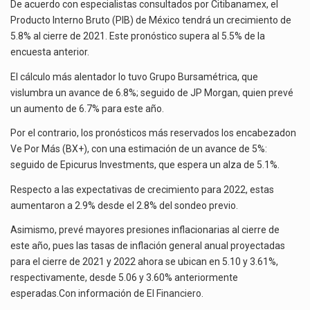
ECONÓMICO
El superávit comercial de México con Estados Unidos alcanzó 102,581 millones de dólares (mdd) en…
De acuerdo con especialistas consultados por Citibanamex, el
PARA
Producto Interno Bruto (PIB) de México tendrá un crecimiento de
MÉXICO
El Tribunal Federal de Justicia Administrativa (TFJA), a través de su Segunda Sala Regional en…
5.8% al cierre de 2021. Este pronóstico supera al 5.5% de la
encuesta anterior.
El Gobierno de Estados Unidos ha procesado la devolución de aproximadamente 100,000 millones de dólares…
El cálculo más alentador lo tuvo Grupo Bursamétrica, que
vislumbra un avance de 6.8%; seguido de JP Morgan, quien prevé
un aumento de 6.7% para este año.
Por el contrario, los pronósticos más reservados los encabezadon
Ve Por Más (BX+), con una estimación de un avance de 5%:
seguido de Epicurus Investments, que espera un alza de 5.1%.
Respecto a las expectativas de crecimiento para 2022, estas
aumentaron a 2.9% desde el 2.8% del sondeo previo.
Asimismo, prevé mayores presiones inflacionarias al cierre de
este año, pues las tasas de inflación general anual proyectadas
para el cierre de 2021 y 2022 ahora se ubican en 5.10 y 3.61%,
respectivamente, desde 5.06 y 3.60% anteriormente
esperadas.Con información de
El Financiero
.