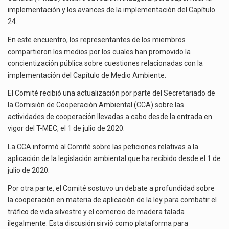
El superávit comercial de México con Estados Unidos alcanzó 102,581 millones de dólares (mdd) en…
T-
implementación y los avances de la implementación del Capítulo
MEC
24.
El Tribunal Federal de Justicia Administrativa (TFJA), a través de su Segunda Sala Regional en…
En este encuentro, los representantes de los miembros
Los créditos fiscales determinados a empresas IMMEX rara vez nacen de una interpretación equivocada de…
compartieron los medios por los cuales han promovido la
concientización pública sobre cuestiones relacionadas con la
implementación del Capítulo de Medio Ambiente.
El Comité recibió una actualización por parte del Secretariado de
la Comisión de Cooperación Ambiental (CCA) sobre las
actividades de cooperación llevadas a cabo desde la entrada en
vigor del T-MEC, el 1 de julio de 2020.
La CCA informó al Comité sobre las peticiones relativas a la
aplicación de la legislación ambiental que ha recibido desde el 1 de
julio de 2020.
Por otra parte, el Comité sostuvo un debate a profundidad sobre
la cooperación en materia de aplicación de la ley para combatir el
tráfico de vida silvestre y el comercio de madera talada
ilegalmente. Esta discusión sirvió como plataforma para