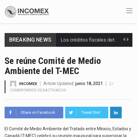
BREAKING NEWS
La industria automotriz mexicana concentra más de la mitad de las quejas bajo el Mecanismo…
La inversión fija bruta en México registró un aumento de 1.1% interanual en mayo de…
Se reúne Comité de Medio
Ambiente del T-MEC
El gobierno de Estados Unidos anunciará un arancel del 15 % sobre los productos fabricados…
El Departamento de Agricultura de Estados Unidos (USDA) suspendió el 5 de agosto de 2026…
Article Updated:
junio 18, 2021
INCOMEX
EN
COMENTARIOS DESACTIVADOS
SE
El derecho a la previsibilidad de los horarios de trabajo en turnos rotativos podría ser…
REÚNE
COMITÉ
La industria manufacturera de exportación afiliada a Index en Nuevo León ha alcanzado hasta 10%…
Share on Facebook
Tweet this!
DE
MEDIO
Las métricas tradicionales de los parques industriales —absorción, ocupación y metros cuadrados desarrollados— resultan insuficientes…
AMBIENTE
El Comité de Medio Ambiente del Tratado entre México, Estados y
DEL
Canadá (T-MEC) celebró su reunión inaugural para supervisar la