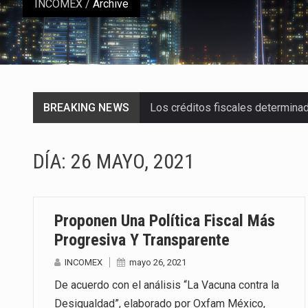
INCOMEX
/
Archive
Los créditos fiscales determina
BREAKING NEWS
La industria automotriz mexican
DÍA:
26 MAYO, 2021
La inversión fija bruta en Méxic
El gobierno de Estados Unidos a
Proponen Una Política Fiscal Más
El Departamento de Agricultura
Progresiva Y Transparente
El derecho a la previsibilidad de 
INCOMEX
mayo 26, 2021
De acuerdo con el análisis “La Vacuna contra la
La industria manufacturera de e
Desigualdad”, elaborado por Oxfam México,