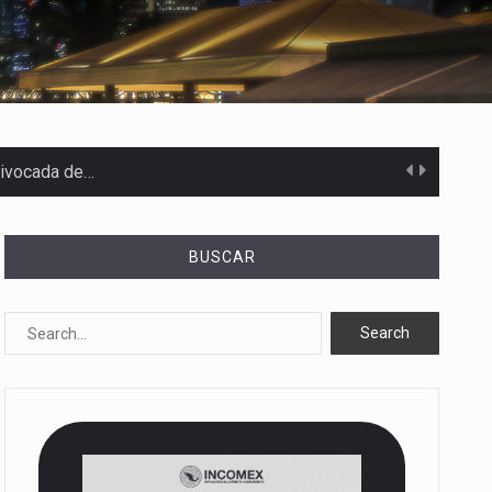
uivocada de…
BUSCAR
%…