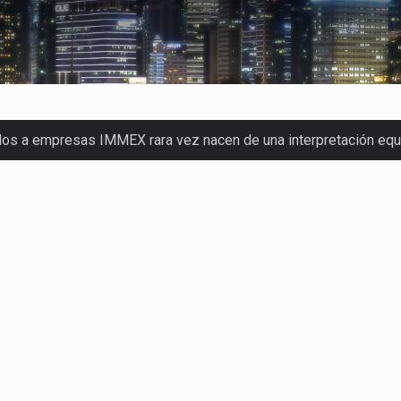
dos a empresas IMMEX rara vez nacen de una interpretación eq
a concentra más de la mitad de las quejas bajo el Mecanismo…
o registró un aumento de 1.1% interanual en mayo de…
nunciará un arancel del 15 % sobre los productos fabricados…
 de Estados Unidos (USDA) suspendió el 5 de agosto de 2026…
los horarios de trabajo en turnos rotativos podría ser…
xportación afiliada a Index en Nuevo León ha alcanzado hasta 10