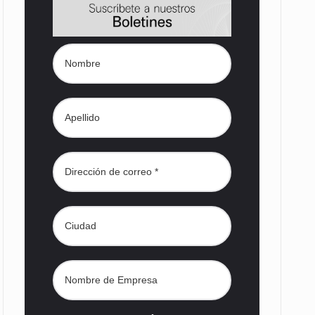
s desarrollados— resultan insuficientes…
) en…