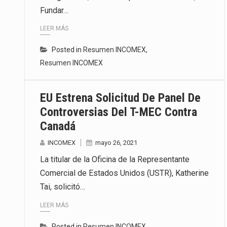
Las métricas tradicionales de lo
Fundar…
LEER MÁS
El superávit comercial de Méxic
Posted in
Resumen INCOMEX
,
El Tribunal Federal de Justicia 
Resumen INCOMEX
EU Estrena Solicitud De Panel De
Controversias Del T-MEC Contra
Canadá
INCOMEX
mayo 26, 2021
La titular de la Oficina de la Representante
Comercial de Estados Unidos (USTR), Katherine
Tai, solicitó…
LEER MÁS
Posted in
Resumen INCOMEX
,