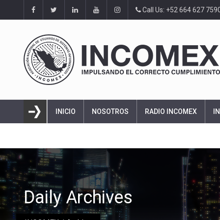
Call Us: +52 664 627 759
INICIO
NOSOTROS
RADIO INCOMEX
I
Daily Archives