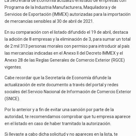
La Secretaría de Economía actualizó el listado de empresas con
El secretario de Economía de México, Marcelo Ebrard Casaubon, sostuvo una reunión de trabajo con…
Programa de la Industria Manufacturera, Maquiladora y de
Servicios de Exportación (IMMEX) autorizadas para la importación
La reforma que reduce la jornada laboral a 40 horas semanales omitió precisar su aplicación…
de mercancías sensibles al 30 de abril de 2021.
El gobierno federal creó mediante decreto la Oficina Presidencial para la Promoción de Inversiones, instancia…
En su comparación con el listado difundido el 19 de abril, destaca
la adición de 8 empresas y la eliminación de 3, para sumar un total
de 2 mil 313 personas morales con permiso para introducir al país
las mercancías indicadas en el Anexo II del Decreto IMMEX y el
Anexo 28 de las Reglas Generales de Comercio Exterior (RGCE)
vigentes.
Cabe recordar que la Secretaría de Economía difunde la
actualización de este documento a través del portal y redes
sociales del Servicio Nacional de Información de Comercio Exterior
(SNICE).
Por lo anterior y a fin de evitar una sanción por parte de la
autoridad, te recomendamos comprobar que tu empresa aparece
en el listado en caso de haber tramitado la autorización.
Si llevaste a cabo dicha solicitud y no apareces en la lista, te