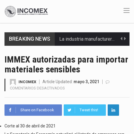
BREAKING NEWS
La industria manufacturera de exportación afiliada a Index en Nuevo León ha alcanzado hasta 10%…
Las métricas tradicionales de los parques industriales —absorción, ocupación y metros cuadrados desarrollados— resultan insuficientes…
IMMEX autorizadas para importar
materiales sensibles
El superávit comercial de México con Estados Unidos alcanzó 102,581 millones de dólares (mdd) en…
El Tribunal Federal de Justicia Administrativa (TFJA), a través de su Segunda Sala Regional en…
Article Updated:
mayo 3, 2021
INCOMEX
EN
COMENTARIOS DESACTIVADOS
IMMEX
El Gobierno de Estados Unidos ha procesado la devolución de aproximadamente 100,000 millones de dólares…
AUTORIZADAS
PARA
El mercado laboral mexicano muestra un proceso de precarización sin señales de mejora, según el…
Share on Facebook
Tweet this!
IMPORTAR
MATERIALES
La Cámara Minera de México (Camimex) proyecta una inversión total de 6,402.2 millones de dólares…
SENSIBLES
Corte al 30 de abril de 2021