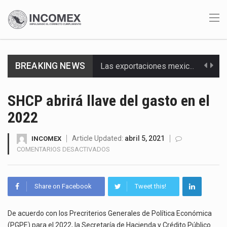
BREAKING NEWS
Las exportaciones mexicanas de vehículos ligeros disminuyeron 9.67 % en julio a tasa anual, alcanzando…
En el primer semestre de 2026, el Servicio de Administración Tributaria (SAT) cobró un total…
SHCP abrirá llave del gasto en el
2022
La Coalition for a Prosperous America (CPA) solicitó al gobierno de Estados Unidos mantener e…
Solo el 17.8 % de las empresas en México se considera totalmente preparada para la…
Article Updated:
abril 5, 2021
INCOMEX
EN
COMENTARIOS DESACTIVADOS
SHCP
Ante la suspensión temporal de las inspecciones sanitarias del Departamento de Agricultura de Estados Unidos…
ABRIRÁ
LLAVE
Los créditos fiscales determinados a empresas IMMEX rara vez nacen de una interpretación equivocada de…
Share on Facebook
Tweet this!
DEL
GASTO
La industria automotriz mexicana concentra más de la mitad de las quejas bajo el Mecanismo…
EN
De acuerdo con los Precriterios Generales de Política Económica
EL
(PGPE) para el 2022, la Secretaría de Hacienda y Crédito Público