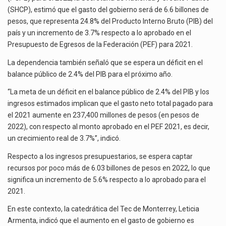
La inversión fija bruta en México registró un aumento de 1.1% interanual en mayo de…
2022
(SHCP), estimó que el gasto del gobierno será de 6.6 billones de
pesos, que representa 24.8% del Producto Interno Bruto (PIB) del
El gobierno de Estados Unidos anunciará un arancel del 15 % sobre los productos fabricados…
país y un incremento de 3.7% respecto a lo aprobado en el
Presupuesto de Egresos de la Federación (PEF) para 2021.
El Departamento de Agricultura de Estados Unidos (USDA) suspendió el 5 de agosto de 2026…
La dependencia también señaló que se espera un déficit en el
balance público de 2.4% del PIB para el próximo año.
“La meta de un déficit en el balance público de 2.4% del PIB y los
ingresos estimados implican que el gasto neto total pagado para
el 2021 aumente en 237,400 millones de pesos (en pesos de
2022), con respecto al monto aprobado en el PEF 2021, es decir,
un crecimiento real de 3.7%”, indicó.
Respecto a los ingresos presupuestarios, se espera captar
recursos por poco más de 6.03 billones de pesos en 2022, lo que
significa un incremento de 5.6% respecto a lo aprobado para el
2021.
En este contexto, la catedrática del Tec de Monterrey, Leticia
Armenta, indicó que el aumento en el gasto de gobierno es