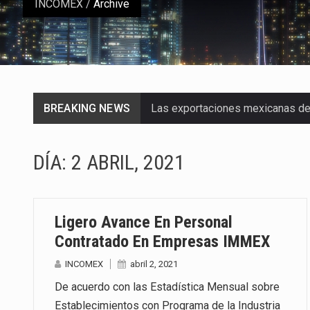
INCOMEX
/
Archive
BREAKING NEWS
Las exportaciones mexicanas de v
En el primer semestre de 2026, el
DÍA:
2 ABRIL, 2021
La Coalition for a Prosperous A
Solo el 17.8 % de las empresas 
Ligero Avance En Personal
Ante la suspensión temporal de 
Contratado En Empresas IMMEX
INCOMEX
abril 2, 2021
Los créditos fiscales determina
De acuerdo con las Estadística Mensual sobre
La industria automotriz mexican
Establecimientos con Programa de la Industria