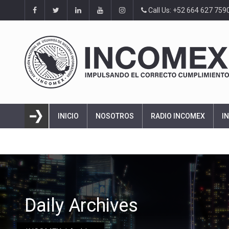
Call Us: +52 664 627 759
INICIO
NOSOTROS
RADIO INCOMEX
I
Daily Archives