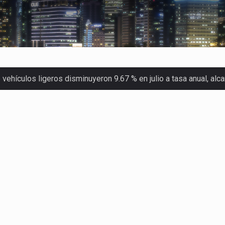
ehículos ligeros disminuyeron 9.67 % en julio a tasa anual, al
 Servicio de Administración Tributaria (SAT) cobró un total…
merica (CPA) solicitó al gobierno de Estados Unidos mantener e…
en México se considera totalmente preparada para la…
las inspecciones sanitarias del Departamento de Agricultura de
dos a empresas IMMEX rara vez nacen de una interpretación eq
a concentra más de la mitad de las quejas bajo el Mecanismo…