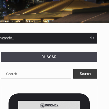
canzando…
BUSCAR
 Estados Unidos…
uivocada de…