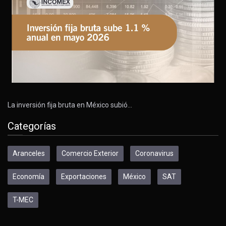
La inversión fija bruta en México subió…
Categorías
Aranceles
Comercio Exterior
Coronavirus
Economía
Exportaciones
México
SAT
T-MEC