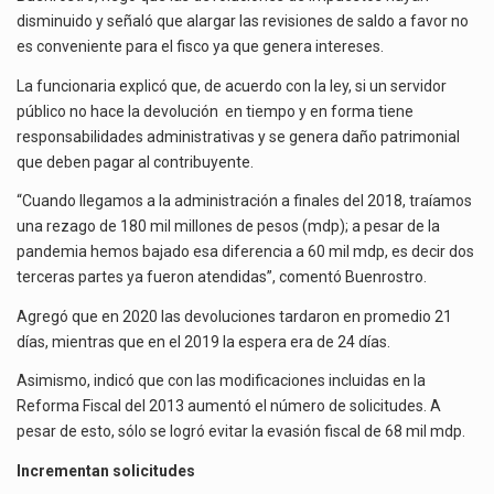
Las métricas tradicionales de los parques industriales —absorción, ocupación y metros cuadrados desarrollados— resultan insuficientes…
SALDOS
disminuido y señaló que alargar las revisiones de saldo a favor no
A
es conveniente para el fisco ya que genera intereses.
El superávit comercial de México con Estados Unidos alcanzó 102,581 millones de dólares (mdd) en…
FAVOR
La funcionaria explicó que, de acuerdo con la ley, si un servidor
El Tribunal Federal de Justicia Administrativa (TFJA), a través de su Segunda Sala Regional en…
público no hace la devolución en tiempo y en forma tiene
responsabilidades administrativas y se genera daño patrimonial
que deben pagar al contribuyente.
“Cuando llegamos a la administración a finales del 2018, traíamos
una rezago de 180 mil millones de pesos (mdp); a pesar de la
pandemia hemos bajado esa diferencia a 60 mil mdp, es decir dos
terceras partes ya fueron atendidas”, comentó Buenrostro.
Agregó que en 2020 las devoluciones tardaron en promedio 21
días, mientras que en el 2019 la espera era de 24 días.
Asimismo, indicó que con las modificaciones incluidas en la
Reforma Fiscal del 2013 aumentó el número de solicitudes. A
pesar de esto, sólo se logró evitar la evasión fiscal de 68 mil mdp.
Incrementan solicitudes