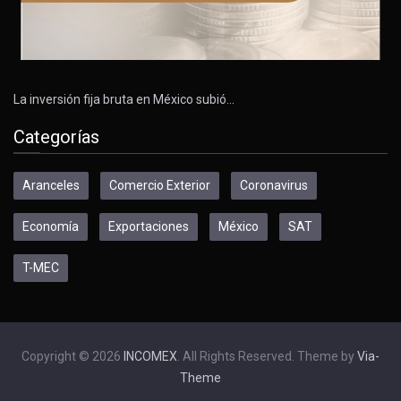
La inversión fija bruta en México subió…
Categorías
Aranceles
Comercio Exterior
Coronavirus
Economía
Exportaciones
México
SAT
T-MEC
Copyright © 2026
INCOMEX
. All Rights Reserved. Theme by
Via-
Theme