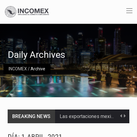
Daily Archives
INCOMEX
/
Archive
BREAKING NEWS
Las exportaciones mexicanas de vehículos ligeros disminuyeron 9.67 % en julio a tasa anual, alcanzando…
En el primer semestre de 2026, el Servicio de Administración Tributaria (SAT) cobró un total…