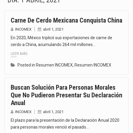
DÍA:
1 ABRIL, 2021
La Coalition for a Prosperous America (CPA) solicitó al gobierno de Estados Unidos mantener e…
Carne De Cerdo Mexicana Conquista China
Solo el 17.8 % de las empresas en México se considera totalmente preparada para la…
INCOMEX
abril 1, 2021
Ante la suspensión temporal de las inspecciones sanitarias del Departamento de Agricultura de Estados Unidos…
En 2020, México triplicó sus exportaciones de carne de
cerdo a China, acumulando 264 mil millones…
Los créditos fiscales determinados a empresas IMMEX rara vez nacen de una interpretación equivocada de…
LEER MÁS
La industria automotriz mexicana concentra más de la mitad de las quejas bajo el Mecanismo…
Posted in
Resumen INCOMEX
,
Resumen INCOMEX
La inversión fija bruta en México registró un aumento de 1.1% interanual en mayo de…
Buscan Solución Para Personas Morales
El gobierno de Estados Unidos anunciará un arancel del 15 % sobre los productos fabricados…
Que No Pudieron Presentar Su Declaración
Anual
El Departamento de Agricultura de Estados Unidos (USDA) suspendió el 5 de agosto de 2026…
INCOMEX
abril 1, 2021
El plazo para la presentación de la Declaración Anual 2020
para personas morales venció el pasado…