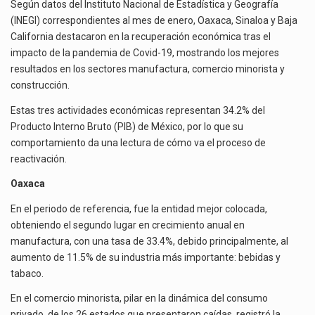
EN
Según datos del Instituto Nacional de Estadística y Geografía
El gobierno de Estados Unidos anunciará un arancel del 15 % sobre los productos fabricados…
EL
(INEGI) correspondientes al mes de enero, Oaxaca, Sinaloa y Baja
PROCESO
California destacaron en la recuperación económica tras el
El Departamento de Agricultura de Estados Unidos (USDA) suspendió el 5 de agosto de 2026…
DE
impacto de la pandemia de Covid-19, mostrando los mejores
RECUPERACIÓN
resultados en los sectores manufactura, comercio minorista y
ECONÓMICA
construcción.
Estas tres actividades económicas representan 34.2% del
Producto Interno Bruto (PIB) de México, por lo que su
comportamiento da una lectura de cómo va el proceso de
reactivación.
Oaxaca
En el periodo de referencia, fue la entidad mejor colocada,
obteniendo el segundo lugar en crecimiento anual en
manufactura, con una tasa de 33.4%, debido principalmente, al
aumento de 11.5% de su industria más importante: bebidas y
tabaco.
En el comercio minorista, pilar en la dinámica del consumo
privado, de los 26 estados que presentaron caídas, registró la