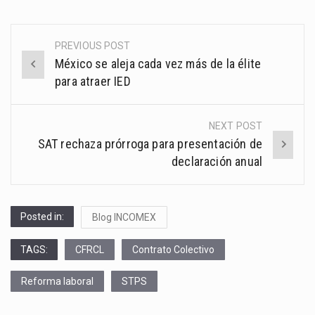
PREVIOUS POST
Post
México se aleja cada vez más de la élite
navigation
para atraer IED
NEXT POST
SAT rechaza prórroga para presentación de
declaración anual
Posted in:
Blog INCOMEX
TAGS:
CFRCL
Contrato Colectivo
Reforma laboral
STPS