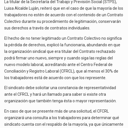
NO
La titular de la Secretaría del Trabajo y Previsión Social (STPS),
El superávit comercial de México con Estados Unidos alcanzó 102,581 millones de dólares (mdd) en…
AVALAR
Luisa Alcalde Luján, reiteró que en el caso de que la mayoría de los
O
trabajadores no estén de acuerdo con el contenido de un Contrato
El Tribunal Federal de Justicia Administrativa (TFJA), a través de su Segunda Sala Regional en…
LEGITIMAR
Colectivo durante su procedimiento de legitimación, conservarán
SU
sus derechos a través de contratos individuales.
CONTRATO
COLECTIVO
El hecho de no tener legitimado un Contrato Colectivo no significa
la pérdida de derechos, explicó la funcionaria, abundando en que
la organización sindical que era titular del Contrato rechazado
podrá firmar uno nuevo, siempre y cuando siga las reglas del
nuevo modelo laboral, acreditando ante el Centro Federal de
Conciliación y Registro Laboral (CFRCL), que al menos el 30% de
los trabajadores está de acuerdo con que los represente.
El sindicato debe solicitar una constancia de representatividad
ante el CFRCL y hará un llamado para saber si existe otra
organización que también tenga ésta o mayor representación.
En caso de que se presente más de una solicitud, el CFCRL
organizará una consulta a los trabajadores para determinar qué
sindicato cuenta con el respaldo de la mayoría, ya que únicamente