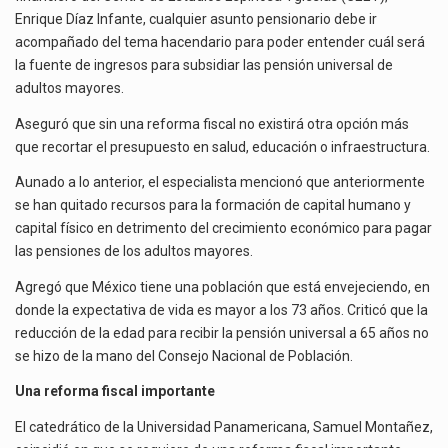
MANO
Enrique Díaz Infante, cualquier asunto pensionario debe ir
DE
acompañado del tema hacendario para poder entender cuál será
El gobierno de Estados Unidos anunciará un arancel del 15 % sobre los productos fabricados…
UNA
la fuente de ingresos para subsidiar las pensión universal de
REFORMA
adultos mayores.
El Departamento de Agricultura de Estados Unidos (USDA) suspendió el 5 de agosto de 2026…
FISCAL
Aseguró que sin una reforma fiscal no existirá otra opción más
que recortar el presupuesto en salud, educación o infraestructura.
Aunado a lo anterior, el especialista mencionó que anteriormente
se han quitado recursos para la formación de capital humano y
capital físico en detrimento del crecimiento económico para pagar
las pensiones de los adultos mayores.
Agregó que México tiene una población que está envejeciendo, en
donde la expectativa de vida es mayor a los 73 años. Criticó que la
reducción de la edad para recibir la pensión universal a 65 años no
se hizo de la mano del Consejo Nacional de Población.
Una reforma fiscal importante
El catedrático de la Universidad Panamericana, Samuel Montañez,