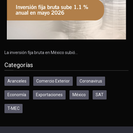
La inversión fija bruta en México subió…
Categorías
Aranceles
Comercio Exterior
Coronavirus
Economía
Exportaciones
México
SAT
T-MEC