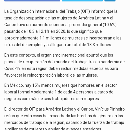
EN
El Tribunal Federal de Justicia Administrativa (TFJA), a través de su Segunda Sala Regional en…
AMÉRICA
La Organización Internacional del Trabajo (OIT) informó que la
LATINA
tasa de desocupación de las mujeres de América Latina y el
El Gobierno de Estados Unidos ha procesado la devolución de aproximadamente 100,000 millones de dólares…
AFECTADAS
Caribe tuvo un aumento superior al promedio general (10.6%),
EN
pasando de 10.3 a 12.1% en 2020, lo que significó que
SU
aproximadamente 1.1 millones de mujeres se incorporaran a las
DESARROLLO
cifras del desempleo y así llegar a un total de 13.3 millones.
LABORAL
POR
En este contexto, el organismo internacional apuntó que los
LA
planes de recuperación del mundo del trabajo tras la pandemia de
PANDEMIA:
Covid-19 en esta región deben incluir medidas especiales para
OIT
favorecer la reincorporación laboral de las mujeres.
En México, hay 15% menos mujeres que hombres en el sector
laboral formal y solamente 1 de cada 4 personas a cargo de
negocios con más de seis trabajadores son mujeres.
El director de OIT para América Latina y el Caribe, Vinícius Pinheiro,
refirió que esta crisis ha exacerbado las brechas de género en los
mercados de trabajo de la región, sacando de la fuerza de trabajo
a millones de mujeres y anulando avances anteriores.