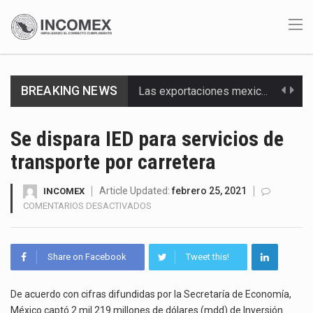
BREAKING NEWS
Las exportaciones mexicanas de vehículos ligeros disminuyeron 9.67 % en julio a tasa anual, alcanzando…
En el primer semestre de 2026, el Servicio de Administración Tributaria (SAT) cobró un total…
Se dispara IED para servicios de
transporte por carretera
La Coalition for a Prosperous America (CPA) solicitó al gobierno de Estados Unidos mantener e…
Solo el 17.8 % de las empresas en México se considera totalmente preparada para la…
Article Updated:
febrero 25, 2021
INCOMEX
EN
COMENTARIOS DESACTIVADOS
SE
Ante la suspensión temporal de las inspecciones sanitarias del Departamento de Agricultura de Estados Unidos…
DISPARA
IED
Los créditos fiscales determinados a empresas IMMEX rara vez nacen de una interpretación equivocada de…
Share on Facebook
Tweet this!
PARA
SERVICIOS
La industria automotriz mexicana concentra más de la mitad de las quejas bajo el Mecanismo…
DE
De acuerdo con cifras difundidas por la Secretaría de Economía,
TRANSPORTE
México captó 2 mil 219 millones de dólares (mdd) de Inversión