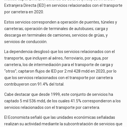
La inversión fija bruta en México registró un aumento de 1.1% interanual en mayo de…
POR
Extranjera Directa (IED) en servicios relacionados con el transporte
CARRETERA
por carretera en 2020.
El gobierno de Estados Unidos anunciará un arancel del 15 % sobre los productos fabricados…
Estos servicios corresponden a operación de puentes, túneles y
El Departamento de Agricultura de Estados Unidos (USDA) suspendió el 5 de agosto de 2026…
carreteras; operación de terminales de autobuses; carga y
descarga en terminales de camiones, servicios de grúas, y
servicios de conducción.
La dependencia desglosó que los servicios relacionados con el
transporte, que incluyen al aéreo, ferroviario, por agua, por
carretera, los de intermediación para el transporte de carga y
“otros”; captaron flujos de IED por 2 mil 428 mdd en 2020, por lo
que los servicios relacionados con el transporte por carretera
contribuyeron con 91.4% del total.
Cabe destacar que desde 1999, este conjunto de servicios ha
captado 5 mil 536 mdd, de los cuales 41.5% correspondieron a los
servicios relacionados con el transporte por carretera.
El Economista señaló que las unidades económicas señaladas
realizan su actividad mediante la subcontratación de servicios que