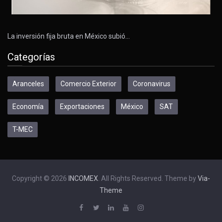
La inversión fija bruta en México subió…
Categorías
Aranceles
Comercio Exterior
Coronavirus
Economía
Exportaciones
México
SAT
T-MEC
Copyright © 2026
INCOMEX
. All Rights Reserved. Theme by
Via-
Theme