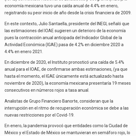
La inversión fija bruta en México registró un aumento de 1.1% interanual en mayo de…
2009
economía mexicana tuvo una caída anual de 4.4% en enero,
registrando su peor inicio de año desde la crisis financiera de 2009.
El gobierno de Estados Unidos anunciará un arancel del 15 % sobre los productos fabricados…
En este contexto, Julio Santaella, presidente del INEGI, señaló que
El Departamento de Agricultura de Estados Unidos (USDA) suspendió el 5 de agosto de 2026…
las estimaciones del IOAE sugieren un deterioro de la economía
pues la contracción anual anticipada del Indicador Global de la
Actividad Económica (IGAE) pasa de 4.2% en diciembre 2020 a
4.4% en enero 2021.
En diciembre de 2020, el Instituto pronosticó una caída de 5.4%
anual para el IOAE, de confirmarse ambas estimaciones, (ya que
hasta el momento, el IGAE únicamente está actualizado hasta
noviembre de 2020), la economía mexicana presentaría 19 meses
consecutivos en números rojos a tasa anual.
Analistas de Grupo Financiero Banorte, consideran que la
interrupción en el ritmo de recuperación económica se debe a las
nuevas restricciones por el Covid-19.
En enero, la pandemia provocó que entidades como la Ciudad de
México y el Estado de México se mantuvieran en semáforo rojo, lo