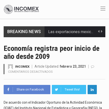
BREAKING NEWS
Las exportaciones mexicanas de vehículos ligeros disminuyeron 9.67 % en julio a tasa anual, alcanzando…
En el primer semestre de 2026, el Servicio de Administración Tributaria (SAT) cobró un total…
Economía registra peor inicio de
año desde 2009
La Coalition for a Prosperous America (CPA) solicitó al gobierno de Estados Unidos mantener e…
Solo el 17.8 % de las empresas en México se considera totalmente preparada para la…
Article Updated:
febrero 23, 2021
INCOMEX
EN
COMENTARIOS DESACTIVADOS
ECONOMÍA
Ante la suspensión temporal de las inspecciones sanitarias del Departamento de Agricultura de Estados Unidos…
REGISTRA
PEOR
Los créditos fiscales determinados a empresas IMMEX rara vez nacen de una interpretación equivocada de…
Share on Facebook
Tweet this!
INICIO
DE
La industria automotriz mexicana concentra más de la mitad de las quejas bajo el Mecanismo…
AÑO
De acuerdo con el Indicador Oportuno de la Actividad Económica
DESDE
(IOAE) del Instituto Nacional de Estadística y Geografía (INEGI), la