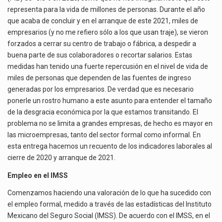
El gobierno de Estados Unidos anunciará un arancel del 15 % sobre los productos fabricados…
representa para la vida de millones de personas. Durante el año
que acaba de concluir y en el arranque de este 2021, miles de
El Departamento de Agricultura de Estados Unidos (USDA) suspendió el 5 de agosto de 2026…
empresarios (y no me refiero sólo a los que usan traje), se vieron
forzados a cerrar su centro de trabajo o fábrica, a despedir a
Las exportaciones mexicanas de vehículos ligeros disminuyeron 9.67 % en julio a tasa anual, alcanzando…
buena parte de sus colaboradores o recortar salarios. Estas
medidas han tenido una fuerte repercusión en el nivel de vida de
miles de personas que dependen de las fuentes de ingreso
generadas por los empresarios. De verdad que es necesario
ponerle un rostro humano a este asunto para entender el tamaño
de la desgracia económica por la que estamos transitando. El
problema no se limita a grandes empresas, de hecho es mayor en
las microempresas, tanto del sector formal como informal. En
esta entrega hacemos un recuento de los indicadores laborales al
cierre de 2020 y arranque de 2021.
Empleo en el IMSS
Comenzamos haciendo una valoración de lo que ha sucedido con
el empleo formal, medido a través de las estadísticas del Instituto
Mexicano del Seguro Social (IMSS). De acuerdo con el IMSS, en el