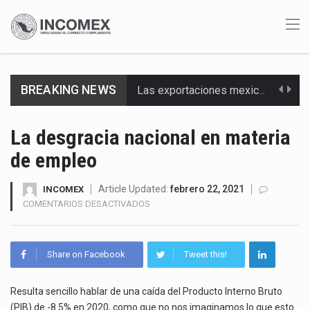
BREAKING NEWS
En el primer semestre de 2026, el Servicio de Administración Tributaria (SAT) cobró un total…
La Coalition for a Prosperous America (CPA) solicitó al gobierno de Estados Unidos mantener e…
La desgracia nacional en materia
de empleo
Solo el 17.8 % de las empresas en México se considera totalmente preparada para la…
Ante la suspensión temporal de las inspecciones sanitarias del Departamento de Agricultura de Estados Unidos…
Article Updated:
febrero 22, 2021
INCOMEX
EN
COMENTARIOS DESACTIVADOS
LA
Los créditos fiscales determinados a empresas IMMEX rara vez nacen de una interpretación equivocada de…
DESGRACIA
NACIONAL
La industria automotriz mexicana concentra más de la mitad de las quejas bajo el Mecanismo…
Share on Facebook
Tweet this!
EN
MATERIA
La inversión fija bruta en México registró un aumento de 1.1% interanual en mayo de…
DE
Resulta sencillo hablar de una caída del Producto Interno Bruto
EMPLEO
(PIB) de -8.5% en 2020, como que no nos imaginamos lo que esto