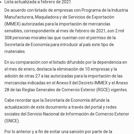
IMMEX
El secretario de Economía de México, Marcelo Ebrard Casaubon, sostuvo una reunión de trabajo con…
Lista actualizada a febrero de 2021.
AUTORIZADAS
De acuerdo con listado de empresas con Programa de la Industria
PARA
La reforma que reduce la jornada laboral a 40 horas semanales omitió precisar su aplicación…
Manufacturera, Maquiladora y de Servicios de Exportación
IMPORTAR
(IMMEX) autorizadas para la importación de mercancías
MATERIALES
El gobierno federal creó mediante decreto la Oficina Presidencial para la Promoción de Inversiones, instancia…
sensibles, correspondiente al mes de febrero de 2021, son 2 mil
SENSIBLES
308 personas morales las que cuentan con el permiso de la
Secretaría de Economía para introducir al país este tipo de
materiales.
En su comparación con el listado difundido por la dependencia en
el mes de enero, destaca la eliminación de 10 empresas y la
adición de otras 27 a las autorizadas para la importación de las
mercancías indicadas en el Anexo II del Decreto IMMEX y el Anexo
28 de las Reglas Generales de Comercio Exterior (RGCE) vigentes.
Cabe recordar que la Secretaría de Economía difunde la
actualización de este documento a través del portal y redes
sociales del Servicio Nacional de Información de Comercio Exterior
(SNICE).
Por lo anterior y a fin de evitar una sanción por parte de la