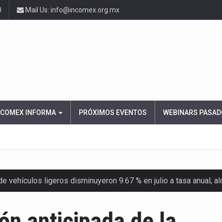
0
Mail Us: info@incomex.org.mx
NCOMEX INFORMA
PRÓXIMOS EVENTOS
WEBINARS PASAD
 vehículos ligeros disminuyeron 9.67 % en julio a tasa anual, 
el Servicio de Administración Tributaria (SAT) cobró un total…
ón anticipada de la