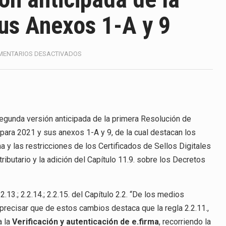
America (CPA) solicitó al gobierno de Estados Unidos mantener 
us Anexos 1-A y 9
s en México se considera totalmente preparada para la…
e las inspecciones sanitarias del Departamento de Agricultura 
EN
MENTARIOS DESACTIVADOS
PUBLICAN
nados a empresas IMMEX rara vez nacen de una interpretación 
LA
2DA
VERSIÓN
ana concentra más de la mitad de las quejas bajo el Mecanismo…
ANTICIPADA
DE
 segunda versión anticipada de la primera Resolución de
ico registró un aumento de 1.1% interanual en mayo de…
LA
para 2021 y sus anexos 1-A y 9, de la cual destacan los
1RA
anunciará un arancel del 15 % sobre los productos fabricados…
a y las restricciones de los Certificados de Sellos Digitales
RMRMF
tributario y la adición del Capítulo 11.9. sobre los Decretos
2021
a de Estados Unidos (USDA) suspendió el 5 de agosto de 2026…
Y
SUS
ANEXOS
2.13.; 2.2.14.; 2.2.15. del Capítulo 2.2. “De los medios
1-
 precisar que de estos cambios destaca que la regla 2.2.11.,
A
a la
Verificación y autenticación de e.firma
, recorriendo la
Y