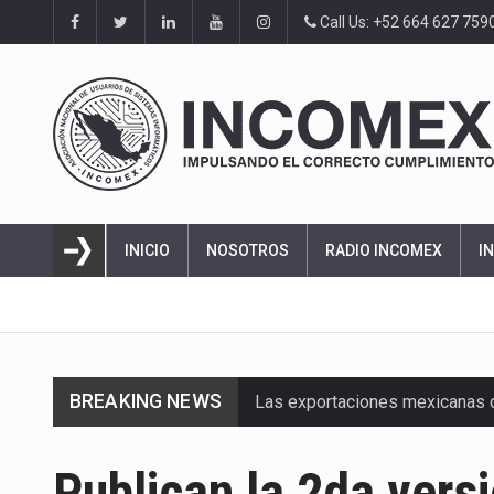
Call Us: +52 664 627 759
INICIO
NOSOTROS
RADIO INCOMEX
I
BREAKING NEWS
Las exportaciones mexicanas de
En el primer semestre de 2026, 
Publican la 2da versi