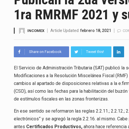
La Coalition for a Prosperous 
1ra RMRMF 2021 y s
Solo el 17.8 % de las empresa
Ante la suspensión temporal d
Article Updated:
febrero 18, 2021
INCOMEX
CO
Los créditos fiscales determi
Share on Facebook
Tweet this!
La industria automotriz mexic
El Servicio de Administración Tributaria (SAT) publicó la
La inversión fija bruta en Méx
Modificaciones a la Resolución Miscelánea Fiscal (RMF) 
El gobierno de Estados Unidos 
cambios al apartado de disposiciones relativas a la e.firm
(CSD), así como las fechas para la habilitación del buzón 
El Departamento de Agricultur
de estímulos fiscales en las zonas fronterizas.
En ese sentido se reformaron las reglas 2.2.11.; 2.2.12.; 2.
electrónicos” y se agregó la regla 2.2.16. al mismo. Cabe
antes
Certificados Productivos,
ahora hace referencia 