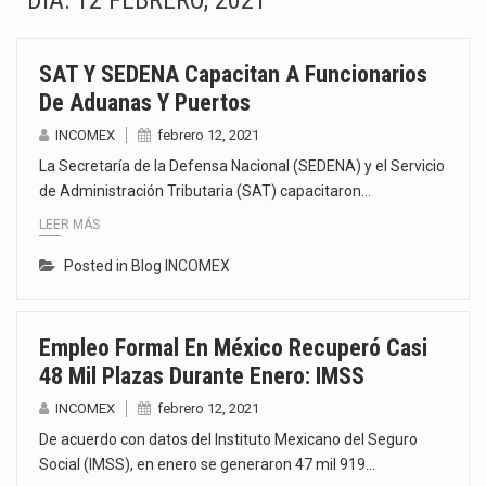
DÍA:
12 FEBRERO, 2021
El superávit comercial de México con Estados Unidos alcanzó 102,581 millones de dólares (mdd) en…
SAT Y SEDENA Capacitan A Funcionarios
El Tribunal Federal de Justicia Administrativa (TFJA), a través de su Segunda Sala Regional en…
De Aduanas Y Puertos
El Gobierno de Estados Unidos ha procesado la devolución de aproximadamente 100,000 millones de dólares…
INCOMEX
febrero 12, 2021
La Secretaría de la Defensa Nacional (SEDENA) y el Servicio
El mercado laboral mexicano muestra un proceso de precarización sin señales de mejora, según el…
de Administración Tributaria (SAT) capacitaron…
LEER MÁS
La Cámara Minera de México (Camimex) proyecta una inversión total de 6,402.2 millones de dólares…
Posted in
Blog INCOMEX
El secretario de Economía de México, Marcelo Ebrard Casaubon, sostuvo una reunión de trabajo con…
La reforma que reduce la jornada laboral a 40 horas semanales omitió precisar su aplicación…
Empleo Formal En México Recuperó Casi
48 Mil Plazas Durante Enero: IMSS
El gobierno federal creó mediante decreto la Oficina Presidencial para la Promoción de Inversiones, instancia…
INCOMEX
febrero 12, 2021
De acuerdo con datos del Instituto Mexicano del Seguro
Social (IMSS), en enero se generaron 47 mil 919…