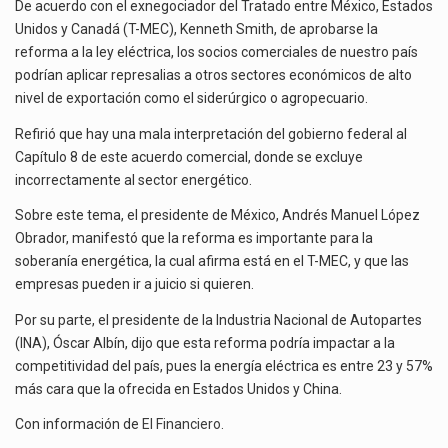
SI
De acuerdo con el exnegociador del Tratado entre México, Estados
SE
Unidos y Canadá (T-MEC), Kenneth Smith, de aprobarse la
El gobierno de Estados Unidos anunciará un arancel del 15 % sobre los productos fabricados…
APRUEBA
reforma a la ley eléctrica, los socios comerciales de nuestro país
REFORMA
podrían aplicar represalias a otros sectores económicos de alto
El Departamento de Agricultura de Estados Unidos (USDA) suspendió el 5 de agosto de 2026…
ELÉCTRICA:
nivel de exportación como el siderúrgico o agropecuario.
KENNETH
SMITH
Refirió que hay una mala interpretación del gobierno federal al
Capítulo 8 de este acuerdo comercial, donde se excluye
incorrectamente al sector energético.
Sobre este tema, el presidente de México, Andrés Manuel López
Obrador, manifestó que la reforma es importante para la
soberanía energética, la cual afirma está en el T-MEC, y que las
empresas pueden ir a juicio si quieren.
Por su parte, el presidente de la Industria Nacional de Autopartes
(INA), Óscar Albín, dijo que esta reforma podría impactar a la
competitividad del país, pues la energía eléctrica es entre 23 y 57%
más cara que la ofrecida en Estados Unidos y China.
Con información de
El Financiero
.