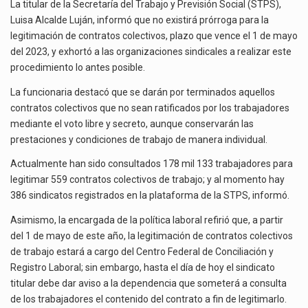
DE
La inversión fija bruta en México registró un aumento de 1.1% interanual en mayo de…
La titular de la Secretaría del Trabajo y Previsión Social (STPS),
CONTRATOS
Luisa Alcalde Luján, informó que no existirá prórroga para la
COLECTIVOS:
El gobierno de Estados Unidos anunciará un arancel del 15 % sobre los productos fabricados…
legitimación de contratos colectivos, plazo que vence el 1 de mayo
STPS
del 2023, y exhortó a las organizaciones sindicales a realizar este
El Departamento de Agricultura de Estados Unidos (USDA) suspendió el 5 de agosto de 2026…
procedimiento lo antes posible.
La funcionaria destacó que se darán por terminados aquellos
contratos colectivos que no sean ratificados por los trabajadores
mediante el voto libre y secreto, aunque conservarán las
prestaciones y condiciones de trabajo de manera individual.
Actualmente han sido consultados 178 mil 133 trabajadores para
legitimar 559 contratos colectivos de trabajo; y al momento hay
386 sindicatos registrados en la plataforma de la STPS, informó.
Asimismo, la encargada de la política laboral refirió que, a partir
del 1 de mayo de este año, la legitimación de contratos colectivos
de trabajo estará a cargo del Centro Federal de Conciliación y
Registro Laboral; sin embargo, hasta el día de hoy el sindicato
titular debe dar aviso a la dependencia que someterá a consulta
de los trabajadores el contenido del contrato a fin de legitimarlo.