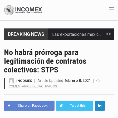
BREAKING NEWS
Las exportaciones mexicanas de vehículos ligeros disminuyeron 9.67 % en julio a tasa anual, alcanzando…
En el primer semestre de 2026, el Servicio de Administración Tributaria (SAT) cobró un total…
No habrá prórroga para
legitimación de contratos
La Coalition for a Prosperous America (CPA) solicitó al gobierno de Estados Unidos mantener e…
colectivos: STPS
Solo el 17.8 % de las empresas en México se considera totalmente preparada para la…
Article Updated:
febrero 8, 2021
INCOMEX
Ante la suspensión temporal de las inspecciones sanitarias del Departamento de Agricultura de Estados Unidos…
EN
COMENTARIOS DESACTIVADOS
NO
Los créditos fiscales determinados a empresas IMMEX rara vez nacen de una interpretación equivocada de…
HABRÁ
PRÓRROGA
Share on Facebook
Tweet this!
La industria automotriz mexicana concentra más de la mitad de las quejas bajo el Mecanismo…
PARA
LEGITIMACIÓN